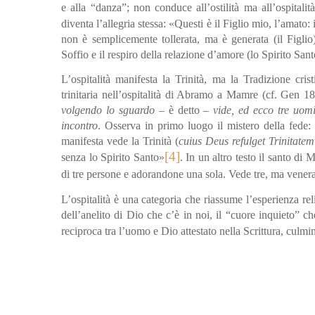
e alla “danza”; non conduce all’ostilità ma all’ospitali
diventa l’allegria stessa: «Questi è il Figlio mio, l’amato:
non è semplicemente tollerata, ma è generata (il Figlio);
Soffio e il respiro della relazione d’amore (lo Spirito Sant
L’ospitalità manifesta la Trinità, ma la Tradizione cri
trinitaria nell’ospitalità di Abramo a Mamre (cf. Gen 1
volgendo lo sguardo
– è detto –
vide, ed ecco tre uomin
incontro
. Osserva in primo luogo il mistero della fede:
manifesta vede la Trinità (
cuius Deus refulget Trinitatem
[4]
senza lo Spirito Santo»
. In un altro testo il santo d
di tre persone e adorandone una sola. Vede tre, ma venera
L’ospitalità è una categoria che riassume l’esperienza reli
dell’anelito di Dio che c’è in noi, il “cuore inquieto” c
reciproca tra l’uomo e Dio attestato nella Scrittura, culm