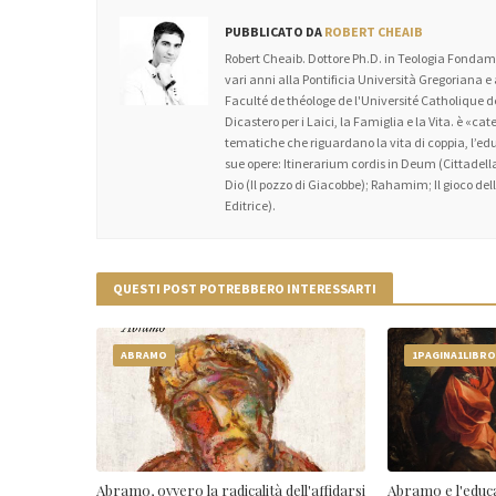
PUBBLICATO DA
ROBERT CHEAIB
Robert Cheaib. Dottore Ph.D. in Teologia Fondame
vari anni alla Pontificia Università Gregoriana e
Faculté de théologe de l'Université Catholique
Dicastero per i Laici, la Famiglia e la Vita. è «c
tematiche che riguardano la vita di coppia, l’educa
sue opere: Itinerarium cordis in Deum (Cittadella
Dio (Il pozzo di Giacobbe); Rahamim; Il gioco dell’
Editrice).
QUESTI POST POTREBBERO INTERESSARTI
ABRAMO
1PAGINA1LIBR
Abramo, ovvero la radicalità dell'affidarsi
Abramo e l'educa