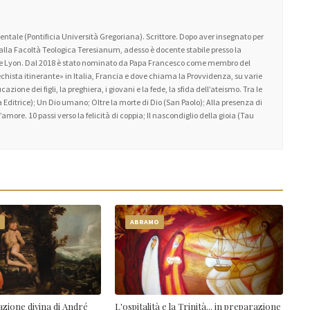
ntale (Pontificia Università Gregoriana). Scrittore. Dopo aver insegnato per
 alla Facoltà Teologica Teresianum, adesso è docente stabile presso la
 de Lyon. Dal 2018 è stato nominato da Papa Francesco come membro del
atechista itinerante» in Italia, Francia e dove chiama la Provvidenza, su varie
zione dei figli, la preghiera, i giovani e la fede, la sfida dell’ateismo. Tra le
 Editrice); Un Dio umano; Oltre la morte di Dio (San Paolo); Alla presenza di
amore. 10 passi verso la felicità di coppia; Il nascondiglio della gioia (Tau
O
ABRAMO
zione divina di André
L'ospitalità e la Trinità... in preparazione