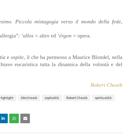
nesimo. Piccola mistagogia verso il mondo della fede
,
allergia”:
‘allos
= altro ed
‘érgon
= opera.
tia
e
ospite
, il che ha permesso a Maurice Blondel, nella
iave eucaristica tutta la dinamica della volontà e del
Robert Cheaib
Highlight
libricheaib
ospitalità
Robert Cheaib
spiritualità