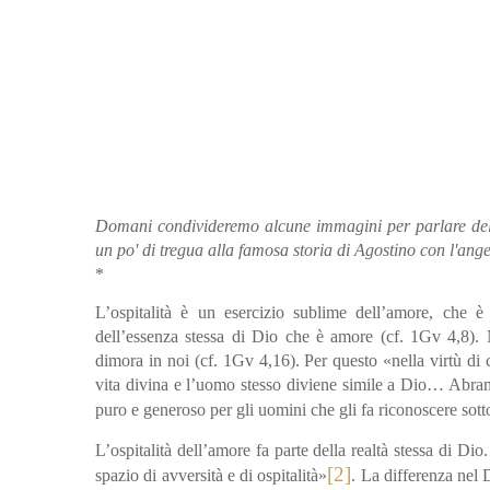
Domani condivideremo alcune immagini per parlare del m
un po' di tregua alla famosa storia di Agostino con l'ang
*
L’ospitalità è un esercizio sublime dell’amore, che
dell’essenza stessa di Dio che è amore (cf. 1Gv 4,8). 
dimora in noi (cf. 1Gv 4,16). Per questo «nella virtù di c
vita divina e l’uomo stesso diviene simile a Dio… Abra
puro e generoso per gli uomini che gli fa riconoscere sotto
L’ospitalità dell’amore fa parte della realtà stessa di Dio.
[2]
spazio di avversità e di ospitalità»
. La differenza nel 