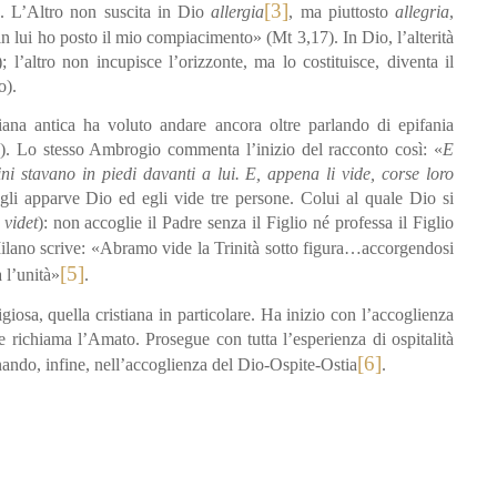
[3]
tà. L’Altro non suscita in Dio
allergia
, ma piuttosto
allegria
,
 in lui ho posto il mio compiacimento» (Mt 3,17). In Dio, l’alterità
 l’altro non incupisce l’orizzonte, ma lo costituisce, diventa il
o).
stiana antica ha voluto andare ancora oltre parlando di epifania
8). Lo stesso Ambrogio commenta l’inizio del racconto così: «
E
i stavano in piedi davanti a lui. E, appena li vide, corse loro
 gli apparve Dio ed egli vide tre persone. Colui al quale Dio si
 videt
): non accoglie il Padre senza il Figlio né professa il Figlio
i Milano scrive: «Abramo vide la Trinità sotto figura…accorgendosi
[5]
 l’unità»
.
giosa, quella cristiana in particolare. Ha inizio con l’accoglienza
he richiama l’Amato. Prosegue con tutta l’esperienza di ospitalità
[6]
inando, infine, nell’accoglienza del Dio-Ospite-Ostia
.