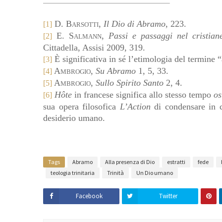
D.
Barsotti
,
Il Dio di Abramo
, 223.
[1]
E.
Salmann
,
Passi e passaggi nel cristia
[2]
Cittadella, Assisi 2009, 319.
È significativa in sé l’etimologia del termine “
[3]
Ambrogio
,
Su Abramo
1, 5, 33.
[4]
Ambrogio
,
Sullo Spirito Santo
2, 4.
[5]
Hôte
in francese significa allo stesso tempo
os
[6]
sua opera filosofica
L’Action
di condensare in ch
desiderio umano.
Tags
Abramo
Alla presenza di Dio
estratti
fede
teologia trinitaria
Trinità
Un Dio umano
Facebook
Twitter