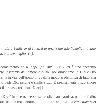
istero trinitario ai ragazzi (e anche durante l'omelia... dando
elo e la conchiglia :D ).
 è compimento della legge (cf. Rm 13,10), ed è uno specchio
Nell’esercizio dell’amore ospitale, noi dimoriamo in Dio e Dio
arità la vita dell’uomo in qualche modo si identifica di fatto alla
mo vede Dio, perché è simile a Lui. È precisamente il suo amore
[1]
 il loro aspetto, il suo Dio»
.
 «Dio è in sé e per se stesso: ospite e antagonista, padre e figlio,
Dio Tri-uno non conduce all’in-differenza, ma alla
circumincessio