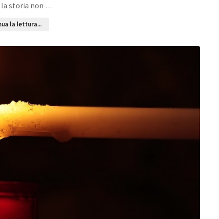
la storia non …
ua la lettura...