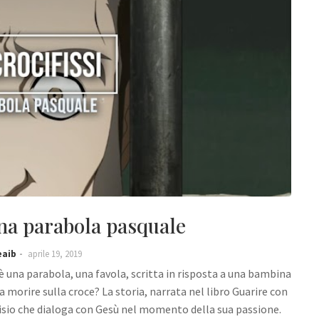
 Una parabola pasquale
eaib
aprile 19, 2019
a è una parabola, una favola, scritta in risposta a una bambina
orire sulla croce? La storia, narrata nel libro Guarire con
isio che dialoga con Gesù nel momento della sua passione.