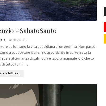
lenzio #SabatoSanto
eaib
aprile 20, 2019
rvare da lontano la vita quotidiana di un eremita. Non passò
agio a sopportare il silenzio assordante in cui versava la
 fedele alternanza di salmodia e lavoro manuale. Ciò che lo
ù di tutto fu l’im…
ua la lettura...