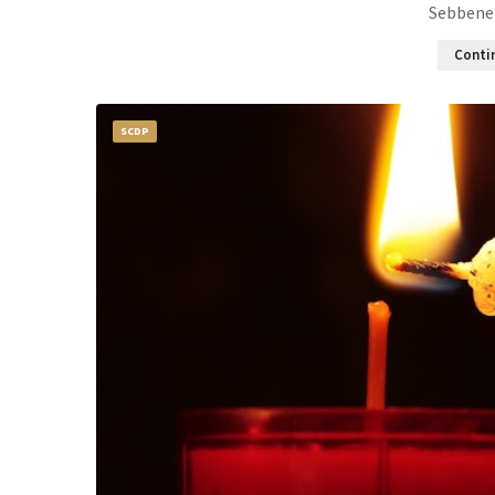
Sebbene 
Contin
SCDP