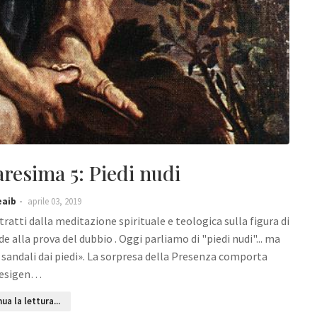
esima 5: Piedi nudi
eaib
aprile 03, 2019
atti dalla meditazione spirituale e teologica sulla figura di
e alla prova del dubbio . Oggi parliamo di "piedi nudi"... ma
ti i sandali dai piedi». La sorpresa della Presenza comporta
’esigen…
ua la lettura...