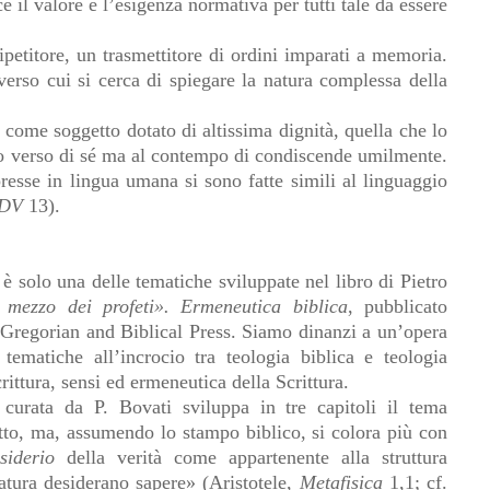
ce il valore e l’esigenza normativa per tutti tale da essere
ipetitore, un trasmettitore di ordini imparati a memoria.
averso cui si cerca di spiegare la natura complessa della
come soggetto dotato di altissima dignità, quella che lo
mo verso di sé ma al contempo di condiscende umilmente.
resse in lingua umana si sono fatte simili al linguaggio
DV
13).
 è solo una delle tematiche sviluppate nel libro di Pietro
 mezzo dei profeti». Ermeneutica biblica
, pubblicato
 Gregorian and Biblical Press. Siamo dinanzi a un’opera
tematiche all’incrocio tra teologia biblica e teologia
rittura, sensi ed ermeneutica della Scrittura.
 curata da P. Bovati sviluppa in tre capitoli il tema
atto, ma, assumendo lo stampo biblico, si colora più con
siderio
della verità come appartenente alla struttura
atura desiderano sapere» (Aristotele,
Metafisica
1,1; cf.