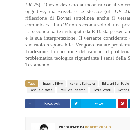
FR
25). Questo desidero si incontra con il voler
oggettive, ma «rivelare se stesso» (cf.
DV
2)
riflessione di Bovati sottolinea anche il ver
comunicarsi. La
DV
non racconta solo di una poss
La seconda parte sviluppata da P. Basta presenta in
e la sua interpretazione. Il versante considerato è
suo ruolo responsabile. Vengono trattate problema
Tradizione, la questione del canone, il problema 
problematica teologica riguardante i sensi della S
Testamento.
Tags
1pagina1libro
canone Scrittura
Edizioni San Paolo
Pasquale Basta
Paul Beauchamp
Pietro Bovati
Recensi
Facebook
Twitter
PUBBLICATO DA
ROBERT CHEAIB