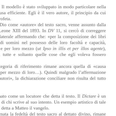
. Il modello è stato
sviluppato in modo particolare nella
sa efficiente. Egli è il vero autore, il principio da cui
rofeta.
Dio come «autore» del testo sacro, venne assunto dalla
Leone XIII del 1893. In
DV
11, si cercò di correggere
laterale affermando che: «per la composizione dei libri
 di uomini nel possesso delle loro facoltà e capacità,
i e per loro mezzo (
ut Ipso in illis et per illos agente
),
, tutte e soltanto quelle cose che egli voleva fossero
egoria di riferimento rimane ancora quella di «causa
o, per mezzo di loro…). Quindi malgrado l’affermazione
utori», la dichiarazione conciliare non risulta del tutto
ato come un locutore che detta il testo. Il
Dictare
è un
tà di chi scrive al suo intento. Un esempio artistico di tale
detta a Matteo il vangelo.
ata la fedeltà del testo sacro al dettato divino, rimane