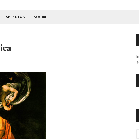
SELECTA
SOCIAL
lica
I
a