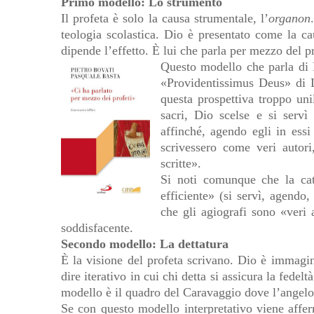
Primo modello: Lo strumento
Il profeta è solo la causa strumentale, l’
organon
teologia scolastica. Dio è presentato come la cau
dipende l’effetto. È lui che parla per mezzo del p
Questo modello che parla di 
«Providentissimus Deus» di 
questa prospettiva troppo uni
sacri, Dio scelse e si servì
affinché, agendo egli in ess
scrivessero come veri autori
scritte».
Si noti comunque che la cat
efficiente» (si servì, agend
che gli agiografi sono «veri a
soddisfacente.
Secondo modello: La dettatura
È la visione del profeta scrivano. Dio è immagin
dire iterativo in cui chi detta si assicura la fedel
modello è il quadro del Caravaggio dove l’angelo 
Se con questo modello interpretativo viene afferm