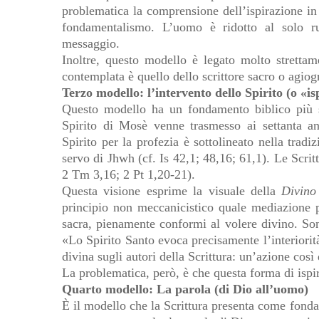
problematica la comprensione dell’ispirazione in
fondamentalismo. L’uomo è ridotto al solo ruo
messaggio.
Inoltre, questo modello è legato molto stretta
contemplata è quello dello scrittore sacro o agiog
Terzo modello: l’intervento dello Spirito (o «is
Questo modello ha un fondamento biblico più
Spirito di Mosè venne trasmesso ai settanta anz
Spirito per la profezia è sottolineato nella trad
servo di Jhwh (cf. Is 42,1; 48,16; 61,1). Le Scritt
2 Tm 3,16; 2 Pt 1,20-21).
Questa visione esprime la visuale della
Divino
principio non meccanicistico quale mediazione p
sacra, pienamente conformi al volere divino. So
«Lo Spirito Santo evoca precisamente l’interiorit
divina sugli autori della Scrittura: un’azione così
La problematica, però, è che questa forma di ispir
Quarto modello: La parola (di Dio all’uomo)
È il modello che la Scrittura presenta come fonda