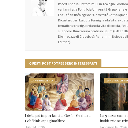
Robert Cheaib. Dottore Ph.D. in Teologia Fondame
vari anni alla Pontificia Università Gregoriana e
Faculté de théologe de l'Université Catholique
Dicastero per i Laici, la Famiglia e la Vita. è «c
tematiche che riguardano la vita di coppia, l’educa
sue opere: Itinerarium cordis in Deum (Cittadella
Dio (Il pozzo di Giacobbe); Rahamim; Il gioco dell’
Editrice).
QUESTI POST POTREBBERO INTERESSARTI
1PAGINA1LIBRO
1PAGINA1LIBR
I detti più importanti di Gesù - Gerhard
La grazia come 
Lohfkink #1pagina1libro
inabitazione tri
July 14, 2026
February 16, 2026