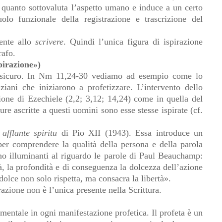
 quanto sottovaluta l’aspetto umano e induce a un certo
lo funzionale della registrazione e trascrizione del
mente allo
scrivere
. Quindi l’unica figura di ispirazione
rafo.
pirazione»)
 sicuro. In Nm 11,24-30 vediamo ad esempio come lo
iani che iniziarono a profetizzare. L’intervento dello
izione di Ezechiele (2,2; 3,12; 14,24) come in quella del
ure ascritte a questi uomini sono esse stesse ispirate (cf.
 afflante spiritu
di Pio XII (1943). Essa introduce un
er comprendere la qualità della persona e della parola
no illuminanti al riguardo le parole di Paul Beauchamp:
à, la profondità e di conseguenza la dolcezza dell’azione
 dolce non solo rispetta, ma consacra la libertà».
azione non è l’unica presente nella Scrittura.
mentale in ogni manifestazione profetica. Il profeta è un