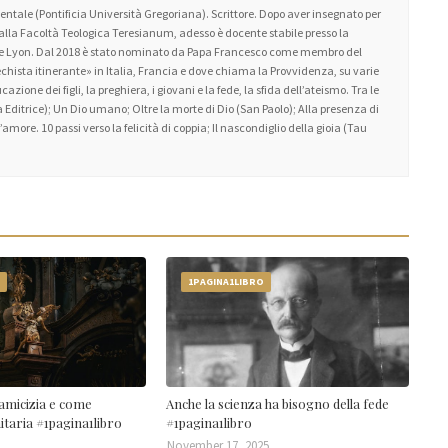
ntale (Pontificia Università Gregoriana). Scrittore. Dopo aver insegnato per
 alla Facoltà Teologica Teresianum, adesso è docente stabile presso la
 de Lyon. Dal 2018 è stato nominato da Papa Francesco come membro del
atechista itinerante» in Italia, Francia e dove chiama la Provvidenza, su varie
zione dei figli, la preghiera, i giovani e la fede, la sfida dell’ateismo. Tra le
 Editrice); Un Dio umano; Oltre la morte di Dio (San Paolo); Alla presenza di
amore. 10 passi verso la felicità di coppia; Il nascondiglio della gioia (Tau
O
1PAGINA1LIBRO
amicizia e come
Anche la scienza ha bisogno della fede
nitaria #1pagina1libro
#1pagina1libro
November 17, 2025