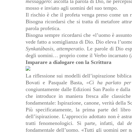
messaggero
: ascolta la parola di Dio, ne percepis
mosso e inviato agli uomini del suo tempo.
Il rischio è che il profeta venga preso come un r
Bisogna ricordarsi che si tratta di metafore attr
parola profetica.
Bisogna sempre ricordarsi che «l’uomo è assunto 
vede fatto a somiglianza di Dio. Dio eleva l’uo
Synkatábasis
,
attemperatio
. Le parole di Dio esp
degli uomini… proprio come il Verbo incarnato (
Imparare a dialogare con la Scrittura
La riflessione sui modelli dell’ispirazione biblica
Bovati e Pasquale Basta,
«Ci ha parlato per
congiuntamente dalle Edizioni San Paolo e dalla
che introduce in maniera fresca alle classiche 
fondamentale: Ispirazione, canone, verità della Sc
Più specificatamente, la prima parte del libro
dell’ispirazione. L’approccio adottato non è astr
tratti fenomenologici. Si parte, infatti, dal
de
fondamentale dell’uomo. «Tutti gli uomini per n