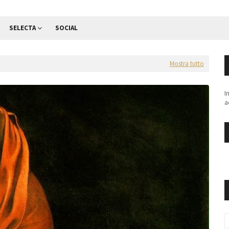
SELECTA
SOCIAL
Mostra tutto
I
a