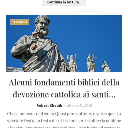
Continua la lettura...
TELEGRAM
Alcuni fondamenti biblici della
devozione cattolica ai santi...
Robert Cheaib
ottobre 31, 2019
Clicca per vedere il video Quasi puntualmente verso questa
speciale festa, la festa di tutti i santi, mi si affaccia qualche
sfasato - senza essere interpellato - che inizia ad accusare