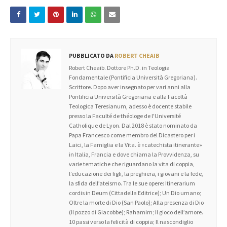
PUBBLICATO DA
ROBERT CHEAIB
Robert Cheaib. Dottore Ph.D. in Teologia
Fondamentale (Pontificia Università Gregoriana).
Scrittore. Dopo aver insegnato per vari anni alla
Pontificia Università Gregoriana e alla Facoltà
Teologica Teresianum, adesso è docente stabile
presso la Faculté de théologe de l'Université
Catholique de Lyon. Dal 2018 è stato nominato da
Papa Francesco come membro del Dicastero per i
Laici, la Famiglia e la Vita. è «catechista itinerante»
in Italia, Francia e dove chiama la Provvidenza, su
varie tematiche che riguardano la vita di coppia,
l’educazione dei figli, la preghiera, i giovani e la fede,
la sfida dell’ateismo. Tra le sue opere: Itinerarium
cordis in Deum (Cittadella Editrice); Un Dio umano;
Oltre la morte di Dio (San Paolo); Alla presenza di Dio
(Il pozzo di Giacobbe); Rahamim; Il gioco dell’amore.
10 passi verso la felicità di coppia; Il nascondiglio