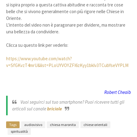
si ispira proprio a questa cattiva abitudine e racconta tre cose 
belle che si vivono generalmente con più rigore nelle Chiese in 
Oriente.
L'intento del video non è paragonare per dividere, ma mostrare 
una bellezza da condividere.
Clicca su questo link per vederlo:
https://www.youtube.com/watch?
v=SfGKvzT4mrU&list=PLoUYVOYZFI6zKyy1bklv3TCubYseVYPLM
Robert Cheaib
Vuoi seguirci sul tuo smartphone? Puoi ricevere tutti gli
articoli sul canale
briciole
Tags
audiovisivo
chiesa maronita
chiese orientali
spiritualità