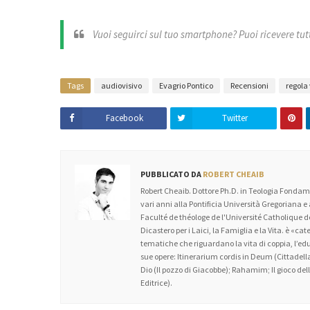
Vuoi seguirci sul tuo smartphone? Puoi ricevere tutti
Tags
audiovisivo
Evagrio Pontico
Recensioni
regola 
Facebook
Twitter
PUBBLICATO DA
ROBERT CHEAIB
Robert Cheaib. Dottore Ph.D. in Teologia Fondame
vari anni alla Pontificia Università Gregoriana e
Faculté de théologe de l'Université Catholique
Dicastero per i Laici, la Famiglia e la Vita. è «c
tematiche che riguardano la vita di coppia, l’educa
sue opere: Itinerarium cordis in Deum (Cittadella
Dio (Il pozzo di Giacobbe); Rahamim; Il gioco dell’
Editrice).