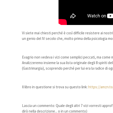
Vi siete mai chiesti perché è così difficile resistere ai nos
un genio del IV secolo che, molto prima della psicologia mod
Evagrio non vedeva i vizi come semplici peccati, ma come ma
Analizzeremo insieme la sua lista originale degli 8 spiriti d
(Gastrimargia), scoprendo perché per lui era la radice di o
Il libro in questione si trova su questo link:
https://amzn.t
Lascia un commento: Quale degli altri 7 vizi vorresti appro
dirò nella descrizione... o in un commento)