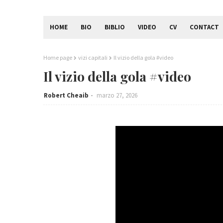
HOME
BIO
BIBLIO
VIDEO
CV
CONTACT
Home page
vizi capitali
Il vizio della gola #video
Il vizio della gola #video
Robert Cheaib
marzo 27, 2026