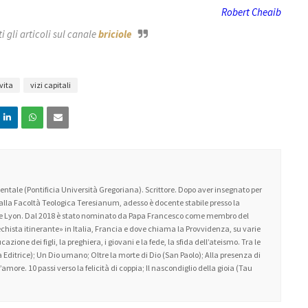
Robert Cheaib
 gli articoli sul canale
briciole
vita
vizi capitali
ntale (Pontificia Università Gregoriana). Scrittore. Dopo aver insegnato per
 alla Facoltà Teologica Teresianum, adesso è docente stabile presso la
 de Lyon. Dal 2018 è stato nominato da Papa Francesco come membro del
atechista itinerante» in Italia, Francia e dove chiama la Provvidenza, su varie
zione dei figli, la preghiera, i giovani e la fede, la sfida dell’ateismo. Tra le
 Editrice); Un Dio umano; Oltre la morte di Dio (San Paolo); Alla presenza di
amore. 10 passi verso la felicità di coppia; Il nascondiglio della gioia (Tau