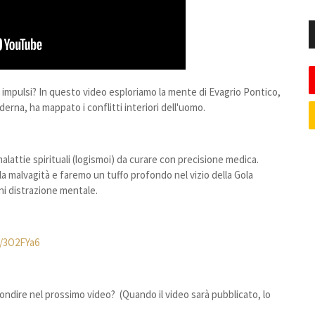
tri impulsi? In questo video esploriamo la mente di Evagrio Pontico,
erna, ha mappato i conflitti interiori dell'uomo.
lattie spirituali (logismoi) da curare con precisione medica.
ella malvagità e faremo un tuffo profondo nel vizio della Gola
gni distrazione mentale.
o/3O2FYa6
fondire nel prossimo video? (Quando il video sarà pubblicato, lo