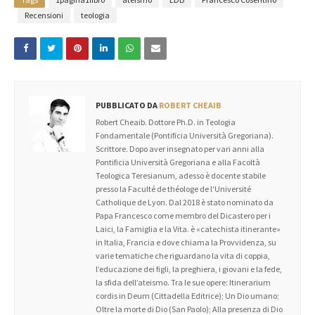
Recensioni
teologia
PUBBLICATO DA
ROBERT CHEAIB
Robert Cheaib. Dottore Ph.D. in Teologia
Fondamentale (Pontificia Università Gregoriana).
Scrittore. Dopo aver insegnato per vari anni alla
Pontificia Università Gregoriana e alla Facoltà
Teologica Teresianum, adesso è docente stabile
presso la Faculté de théologe de l'Université
Catholique de Lyon. Dal 2018 è stato nominato da
Papa Francesco come membro del Dicastero per i
Laici, la Famiglia e la Vita. è «catechista itinerante»
in Italia, Francia e dove chiama la Provvidenza, su
varie tematiche che riguardano la vita di coppia,
l’educazione dei figli, la preghiera, i giovani e la fede,
la sfida dell’ateismo. Tra le sue opere: Itinerarium
cordis in Deum (Cittadella Editrice); Un Dio umano;
Oltre la morte di Dio (San Paolo); Alla presenza di Dio