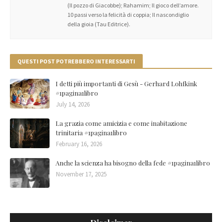
(Il pozzo di Giacobbe); Rahamim; Il gioco dell’amore.
10 passi verso la felicità di coppia; Il nascondiglio
della gioia (Tau Editrice).
QUESTI POST POTREBBERO INTERESSARTI
I detti più importanti di Gesù - Gerhard Lohfkink
#1pagina1libro
July 14, 2026
La grazia come amicizia e come inabitazione
trinitaria #1pagina1libro
February 16, 2026
Anche la scienza ha bisogno della fede #1pagina1libro
November 17, 2025