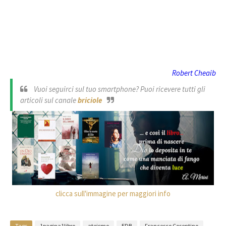
Robert Cheaib
Vuoi seguirci sul tuo smartphone? Puoi ricevere tutti gli
articoli sul canale
briciole
clicca sull'immagine per maggiori info
Tags
1pagina1libro
ateismo
EDB
Francesco Cosentino