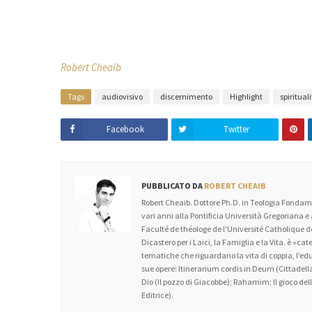
Robert Cheaib
Tags
audiovisivo
discernimento
Highlight
spiritual
Facebook
Twitter
PUBBLICATO DA
ROBERT CHEAIB
Robert Cheaib. Dottore Ph.D. in Teologia Fondame
vari anni alla Pontificia Università Gregoriana e
Faculté de théologe de l'Université Catholique
Dicastero per i Laici, la Famiglia e la Vita. è «c
tematiche che riguardano la vita di coppia, l’educa
sue opere: Itinerarium cordis in Deum (Cittadella
Dio (Il pozzo di Giacobbe); Rahamim; Il gioco dell’
Editrice).