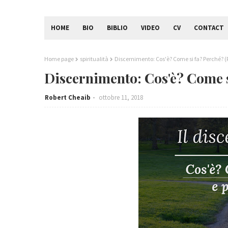
HOME
BIO
BIBLIO
VIDEO
CV
CONTACT
Home page
spiritualità
Discernimento: Cos'è? Come si fa? Perché? (P
Discernimento: Cos'è? Come s
Robert Cheaib
ottobre 11, 2018