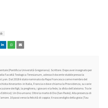
ità
ntale (Pontificia Università Gregoriana). Scrittore. Dopo aver insegnato per
 alla Facoltà Teologica Teresianum, adesso è docente stabile presso la
 de Lyon. Dal 2018 è stato nominato da Papa Francesco come membro del
atechista itinerante» in Italia, Francia e dove chiama la Provvidenza, su varie
zione dei figli, la preghiera, i giovani e la fede, la sfida dell’ateismo. Tra le
 Editrice); Un Dio umano; Oltre la morte di Dio (San Paolo); Alla presenza di
amore. 10 passi verso la felicità di coppia; Il nascondiglio della gioia (Tau