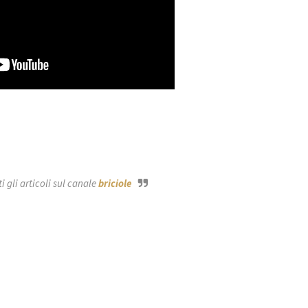
 gli articoli sul canale
briciole