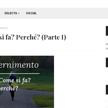
SELECTA
SOCIAL
arte I)
i fa? Perché? (Parte I)
I
a