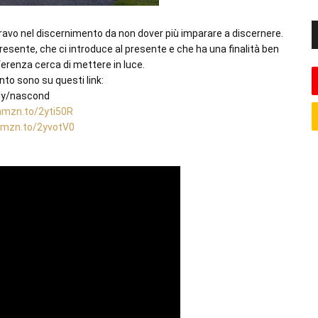
avo nel discernimento da non dover più imparare a discernere. 
presente, che ci introduce al presente e che ha una finalità ben 
renza cerca di mettere in luce.

mento sono su questi link:

amzn.to/2yti50R
amzn.to/2yvotV0