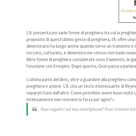
Piccola s
A
L'A. presenta poi varie forme di preghiera tra cui la preghi
proposito di quest'ultimo gesto di preghiera, l'A. offre un
dimenticarsi ha luogo anche quando serve un tramonto e 
toccato, catturato, e dimentico me stesso non bado neanch
Altre forme di preghiera considerate sono il lamento, le gia
l'orazione con il respiro. Dopo questo, Grün passa a parlare
L'ultima parte del libro, oltre a guardare alla preghiera co
preghiera e azione. L'A. cita un testo interessante di Reyn
separati l'uno dall'altro. Come potrebbe avere buon esit
intensamente non ricevere la forza per agire?».
Vuoi seguirci sul tuo smartphone? Puoi ricevere tutti