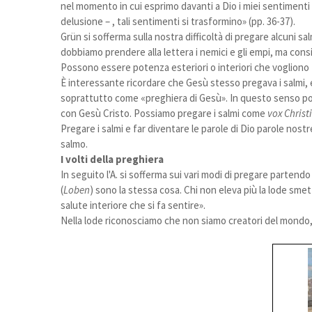
nel momento in cui esprimo davanti a Dio i miei sentimenti – 
delusione – , tali sentimenti si trasformino» (pp. 36-37).
Grün si sofferma sulla nostra difficoltà di pregare alcuni sa
dobbiamo prendere alla lettera i nemici e gli empi, ma cons
Possono essere potenza esteriori o interiori che vogliono t
È interessante ricordare che Gesù stesso pregava i salmi, 
soprattutto come «preghiera di Gesù». In questo senso po
con Gesù Cristo. Possiamo pregare i salmi come
vox Christi
Pregare i salmi e far diventare le parole di Dio parole nost
salmo.
I volti della preghiera
In seguito l'A. si sofferma sui vari modi di pregare partendo 
(
Loben
) sono la stessa cosa. Chi non eleva più la lode smet
salute interiore che si fa sentire».
Nella lode riconosciamo che non siamo creatori del mondo,