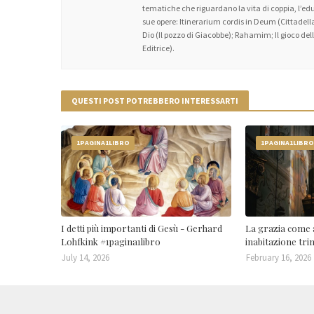
tematiche che riguardano la vita di coppia, l’educa
sue opere: Itinerarium cordis in Deum (Cittadella
Dio (Il pozzo di Giacobbe); Rahamim; Il gioco dell’
Editrice).
QUESTI POST POTREBBERO INTERESSARTI
1PAGINA1LIBRO
1PAGINA1LIBR
I detti più importanti di Gesù - Gerhard
La grazia come 
Lohfkink #1pagina1libro
inabitazione tri
July 14, 2026
February 16, 2026