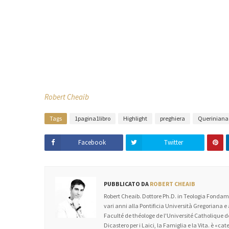
Robert Cheaib
Tags
1pagina1libro
Highlight
preghiera
Queriniana
Facebook
Twitter
PUBBLICATO DA
ROBERT CHEAIB
Robert Cheaib. Dottore Ph.D. in Teologia Fondame
vari anni alla Pontificia Università Gregoriana e
Faculté de théologe de l'Université Catholique
Dicastero per i Laici, la Famiglia e la Vita. è «c