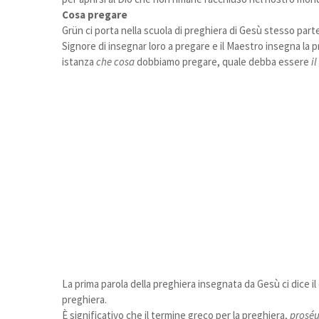
Cosa pregare
Grün ci porta nella scuola di preghiera di Gesù stesso parte
Signore di insegnar loro a pregare e il Maestro insegna la 
istanza
che cosa
dobbiamo pregare, quale debba essere
i
La prima parola della preghiera insegnata da Gesù ci dice il 
preghiera.
È significativo che il termine greco per la preghiera,
proséu