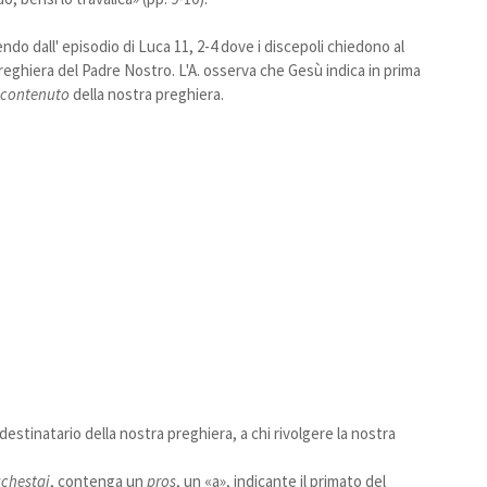
ndo dall' episodio di Luca 11, 2-4 dove i discepoli chiedono al
preghiera del Padre Nostro. L'A. osserva che Gesù indica in prima
l contenuto
della nostra preghiera.
destinatario della nostra preghiera, a chi rivolgere la nostra
chestai
, contenga un
pros
, un «a», indicante il primato del