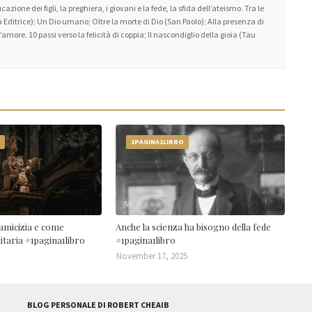
zione dei figli, la preghiera, i giovani e la fede, la sfida dell’ateismo. Tra le
 Editrice); Un Dio umano; Oltre la morte di Dio (San Paolo); Alla presenza di
amore. 10 passi verso la felicità di coppia; Il nascondiglio della gioia (Tau
O
1PAGINA1LIBRO
amicizia e come
Anche la scienza ha bisogno della fede
nitaria #1pagina1libro
#1pagina1libro
November 17, 2025
BLOG PERSONALE DI ROBERT CHEAIB