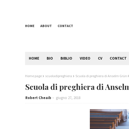
HOME
ABOUT
CONTACT
HOME
BIO
BIBLIO
VIDEO
CV
CONTACT
Home page
scuoladipreghiera
Scuola di preghiera di Anselm Grün
Scuola di preghiera di Anse
Robert Cheaib
giugno 27, 2018