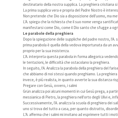
destinatario della nostra supplica. La preghiera cristiana 
La prima supplica vera e propria del Padre Nostro è interes
Non pretende che Dio sia a disposizione dell'uomo, ma met
L'A. spiega che la richiesta che il suo nome venga santific
manifestarsi come Dio, come il Dio santo che sfugge a ogni
Le parabole della preghiera
Dopo la spiegazione delle suppliche del padre nostro, l'A. 
prima parabola è quella della vedova importunata da un avver
proprio per la sua insistenza.
L'A. interpreta questa parabola in forma allegorica vedendo 
le tentazioni, le difficoltà che ostacolano la preghiera.
In seguito, l'A. Analizza la parabola della preghiera del far
che abbiamo di noi stessi quando preghiamo. La preghiera de
invece, è più realista, in quanto avverte la sua distanza ris
Pregare con Gesù, ovvero, i salmi
Grün analizza poi alcuni momenti in cui Gesù prega, a partir
messianica di Pietro, la preghiera nell'orto degli Ulivi e, inf
Successivamente, l'A. analizza la scuola di preghiera dei sal
uno si trova del tutto a casa, per quanto distratto, disordi
L’A. afferma che i salmi mi invitano ad esprimere tutti i mo