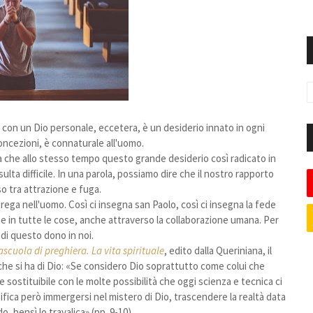
, con un Dio personale, eccetera, è un desiderio innato in ogni
oncezioni, è connaturale all'uomo.
 sa che allo stesso tempo questo grande desiderio così radicato in
sulta difficile. In una parola, possiamo dire che il nostro rapporto
o tra attrazione e fuga.
prega nell'uomo. Così ci insegna san Paolo, così ci insegna la fede
 in tutte le cose, anche attraverso la collaborazione umana. Per
 di questo dono in noi.
ascuola di preghiera. La vita spirituale
, edito dalla Queriniana, il
che si ha di Dio: «Se considero Dio soprattutto come colui che
e sostituibile con le molte possibilità che oggi scienza e tecnica ci
ifica però immergersi nel mistero di Dio, trascendere la realtà data
, bensì lo travalica» (pp. 9-10).