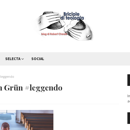
SELECTA
SOCIAL
 #leggendo
lm Grün #leggendo
I
a