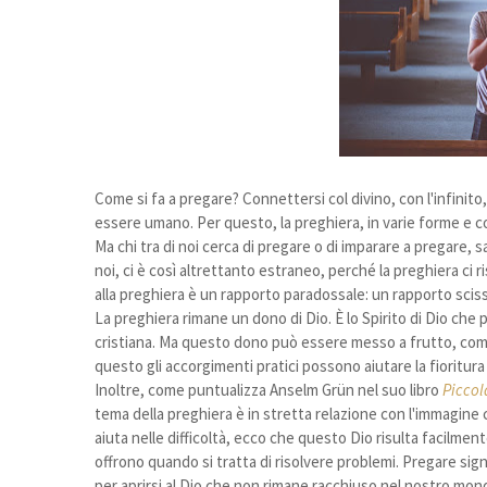
Come si fa a pregare? Connettersi col divino, con l'infinito
essere umano. Per questo, la preghiera, in varie forme e c
Ma chi tra di noi cerca di pregare o di imparare a pregare,
noi, ci è così altrettanto estraneo, perché la preghiera ci ri
alla preghiera è un rapporto paradossale: un rapporto sciss
La preghiera rimane un dono di Dio. È lo Spirito di Dio che 
cristiana. Ma questo dono può essere messo a frutto, come
questo gli accorgimenti pratici possono aiutare la fioritura
Inoltre, come puntualizza Anselm Grün nel suo libro
Piccol
tema della preghiera è in stretta relazione con l'immagine 
aiuta nelle difficoltà, ecco che questo Dio risulta facilment
offrono quando si tratta di risolvere problemi. Pregare sign
per aprirsi al Dio che non rimane racchiuso nel nostro mondo