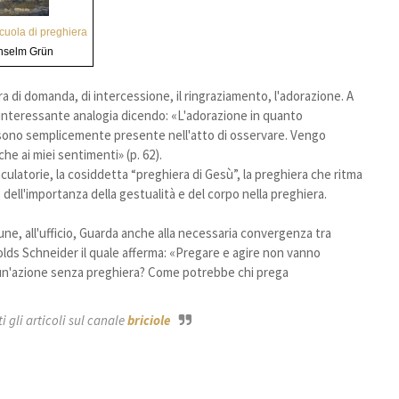
cuola di preghiera
nselm Grün
era di domanda, di intercessione, il ringraziamento, l'adorazione. A
a interessante analogia dicendo: «L'adorazione in quanto
sono semplicemente presente nell'atto di osservare. Vengo
e ai miei sentimenti» (p. 62).
culatorie, la cosiddetta “preghiera di Gesù”, la preghiera che ritma
 dell'importanza della gestualità e del corpo nella preghiera.
mune, all'ufficio, Guarda anche alla necessaria convergenza tra
olds Schneider il quale afferma: «Pregare e agire non vanno
o un'azione senza preghiera? Come potrebbe chi prega
 gli articoli sul canale
briciole