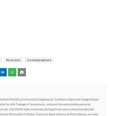
Recensioni
scuoladipreghiera
ntale (Pontificia Università Gregoriana). Scrittore. Dopo aver insegnato per
 alla Facoltà Teologica Teresianum, adesso è docente stabile presso la
 de Lyon. Dal 2018 è stato nominato da Papa Francesco come membro del
atechista itinerante» in Italia, Francia e dove chiama la Provvidenza, su varie