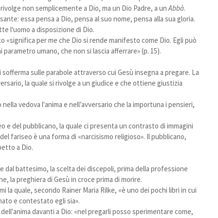
si rivolge non semplicemente a Dio, ma un Dio Padre, a un
Abbà
.
sante: essa pensa a Dio, pensa al suo nome, pensa alla sua gloria.
te l'uomo a disposizione di Dio.
ato «significa per me che Dio si rende manifesto come Dio. Egli può
 parametro umano, che non si lascia afferrare» (p. 15).
si sofferma sulle parabole attraverso cui Gesù insegna a pregare. La
sario, la quale si rivolge a un giudice e che ottiene giustizia
nella vedova l'anima e nell’avversario che la importuna i pensieri,
iseo e del pubblicano, la quale ci presenta un contrasto di immagini
l fariseo è una forma di «narcisismo religioso». Il pubblicano,
petto a Dio.
e dal battesimo, la scelta dei discepoli, prima della professione
ine, la preghiera di Gesù in croce prima di morire.
mi la quale, secondo Rainer Maria Rilke, «è uno dei pochi libri in cui
nato e contestato egli sia».
ti dell'anima davanti a Dio: «nel pregarli posso sperimentare come,