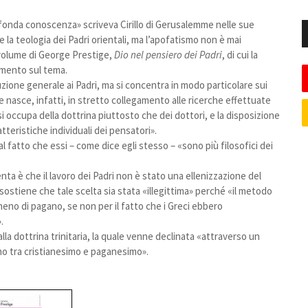
ofonda conoscenza» scriveva Cirillo di Gerusalemme nelle sue
e la teologia dei Padri orientali, ma l’apofatismo non è mai
 volume di George Prestige,
Dio nel pensiero dei Padri
, di cui la
rimento sul tema.
duzione generale ai Padri, ma si concentra in modo particolare sui
me nasce, infatti, in stretto collegamento alle ricerche effettuate
, «si occupa della dottrina piuttosto che dei dottori, e la disposizione
teristiche individuali dei pensatori».
l fatto che essi – come dice egli stesso – «sono più filosofici dei
ta è che il lavoro dei Padri non è stato una ellenizzazione del
ostiene che tale scelta sia stata «illegittima» perché «il metodo
meno di pagano, se non per il fatto che i Greci ebbero
.
la dottrina trinitaria, la quale venne declinata «attraverso un
mo tra cristianesimo e paganesimo».