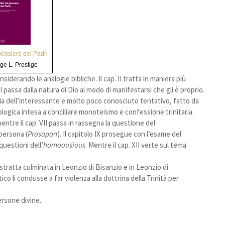
pensiero dei Padri
ge L. Prestige
siderando le analogie bibliche. Il cap. II tratta in maniera più
I passa dalla natura di Dio al modo di manifestarsi che gli è proprio.
 parla dell’interessante e molto poco conosciuto tentativo, fatto da
eologica intesa a conciliare monoteismo e confessione trinitaria.
 mentre il cap. VII passa in rassegna la questione del
 persona (
Prosopon
). Il capitolo IX prosegue con l’esame del
questioni dell’
homoousious
. Mentre il cap. XII verte sul tema
 astratta culminata in Leonzio di Bisanzio e in Leonzio di
o li condusse a far violenza alla dottrina della Trinità per
ersone divine.