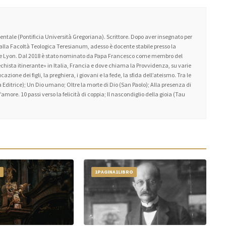
ntale (Pontificia Università Gregoriana). Scrittore. Dopo aver insegnato per
 alla Facoltà Teologica Teresianum, adesso è docente stabile presso la
 de Lyon. Dal 2018 è stato nominato da Papa Francesco come membro del
atechista itinerante» in Italia, Francia e dove chiama la Provvidenza, su varie
zione dei figli, la preghiera, i giovani e la fede, la sfida dell’ateismo. Tra le
 Editrice); Un Dio umano; Oltre la morte di Dio (San Paolo); Alla presenza di
amore. 10 passi verso la felicità di coppia; Il nascondiglio della gioia (Tau
O
1PAGINA1LIBRO