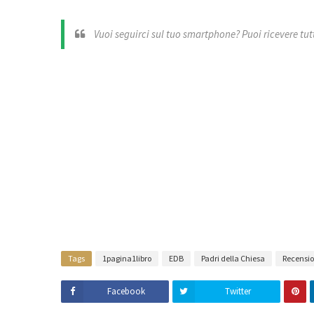
Vuoi seguirci sul tuo smartphone? Puoi ricevere tutti
Tags
1pagina1libro
EDB
Padri della Chiesa
Recensio
Facebook
Twitter