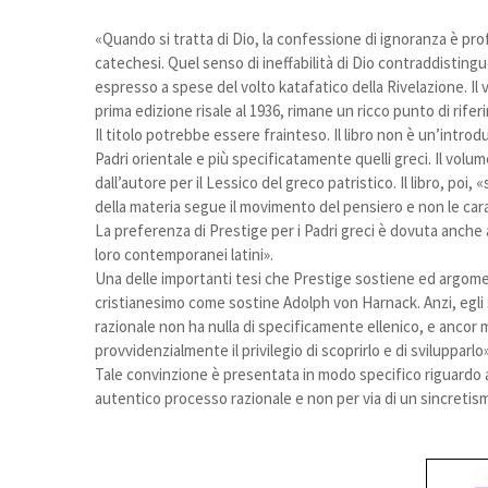
«Quando si tratta di Dio, la confessione di ignoranza è pr
catechesi. Quel senso di ineffabilità di Dio contraddistingu
espresso a spese del volto katafatico della Rivelazione. Il
prima edizione risale al 1936, rimane un ricco punto di rife
Il titolo potrebbe essere frainteso. Il libro non è un’intro
Padri orientale e più specificatamente quelli greci. Il volu
dall’autore per il Lessico del greco patristico. Il libro, poi
della materia segue il movimento del pensiero e non le carat
La preferenza di Prestige per i Padri greci è dovuta anche a
loro contemporanei latini».
Una delle importanti tesi che Prestige sostiene ed argomen
cristianesimo come sostine Adolph von Harnack. Anzi, egli s
razionale non ha nulla di specificamente ellenico, e ancor 
provvidenzialmente il privilegio di scoprirlo e di svilupparlo»
Tale convinzione è presentata in modo specifico riguardo al
autentico processo razionale e non per via di un sincretis