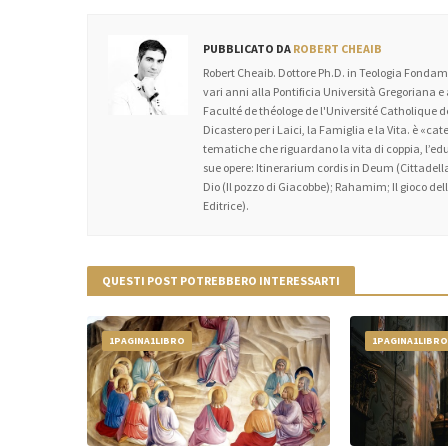
PUBBLICATO DA
ROBERT CHEAIB
Robert Cheaib. Dottore Ph.D. in Teologia Fondame
vari anni alla Pontificia Università Gregoriana e
Faculté de théologe de l'Université Catholique
Dicastero per i Laici, la Famiglia e la Vita. è «c
tematiche che riguardano la vita di coppia, l’educa
sue opere: Itinerarium cordis in Deum (Cittadella
Dio (Il pozzo di Giacobbe); Rahamim; Il gioco dell’
Editrice).
QUESTI POST POTREBBERO INTERESSARTI
1PAGINA1LIBRO
1PAGINA1LIBR