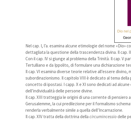
Dio nel 
Geor
Nel cap. I, l’a. esamina alcune etimologie del nome «Dio» con
dettagliata la questione della trascendenza divina. Il cap. II
Con il cap. IV si giunge al problema della Trinità. Il cap. V
Tertulliano e da Ippolito, di formulare una dichiarazione t
Il cap. VI esamina diverse teorie relative all’essere divino,
subordinazionismo. Il capitolo VIII è dedicato al tema della
concetto di ipostasi. I capp. X e XI sono dedicati ad alcune 
dell’individualità delle persone divine.
Il cap. XIII tratteggia le origini di una corrente di pensiero
Gerusalemme, la cui predilezione per il formalismo schematic
renderla verbalmente simile a quella dell’Incarnazione.
Il cap. XIV tratta della dottrina della
circumincessio
delle p