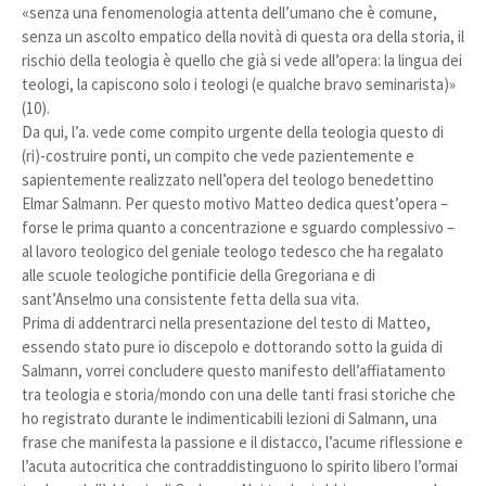
«senza una fenomenologia attenta dell’umano che è comune,
senza un ascolto empatico della novità di questa ora della storia, il
rischio della teologia è quello che già si vede all’opera: la lingua dei
teologi, la capiscono solo i teologi (e qualche bravo seminarista)»
(10).
Da qui, l’a. vede come compito urgente della teologia questo di
(ri)-costruire ponti, un compito che vede pazientemente e
sapientemente realizzato nell’opera del teologo benedettino
Elmar Salmann. Per questo motivo Matteo dedica quest’opera –
forse le prima quanto a concentrazione e sguardo complessivo –
al lavoro teologico del geniale teologo tedesco che ha regalato
alle scuole teologiche pontificie della Gregoriana e di
sant’Anselmo una consistente fetta della sua vita.
Prima di addentrarci nella presentazione del testo di Matteo,
essendo stato pure io discepolo e dottorando sotto la guida di
Salmann, vorrei concludere questo manifesto dell’affiatamento
tra teologia e storia/mondo con una delle tanti frasi storiche che
ho registrato durante le indimenticabili lezioni di Salmann, una
frase che manifesta la passione e il distacco, l’acume riflessione e
l’acuta autocritica che contraddistinguono lo spirito libero l’ormai