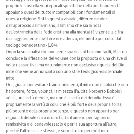
proprio le costellazioni epocali specifiche della postmodernità
appaiono quasi del tutto incompatibili con i fondamentali di
questa religione. Sotto questa visuale, differenziandoci
dall’approccio salmanniano, stimiamo che sia la nota
dell’estraneità della fede cristiana alla mentalità vigente la cifra
da maggiormente mettere in evidenza, elemento pur colto dal
teologo benedettino» (184).
Dopo la sua analisi che non cede spazio a ottimismo facili, Matteo
conclude la riflessione del volume con la proposta di una chiave di
volta riassuntiva (ma naturalmente non esclusiva): quella del Dio
mite che viene annunciato con uno stile teologico-esistenziale
mite.
Ora, giusto per evitare fraintendimenti, il mite non è colui che non
ha potere, forza, volontà; la mitezza (l’a. cita Norberto Bobbio)
«è, sì, una virtù debole, ma non è la virtù dei deboli». Essa è
propriamente la virtù di colui che è più forte della propria forza,
più potente della propria potenza, e questo non appunto per
ragioni di debolezza o di umiltà, tantomeno per ragioni di
remissività o di cedevolezza; lo è per la sua apertura all’altro,
perché l’altro sia se stesso, e soprattutto perché il mite