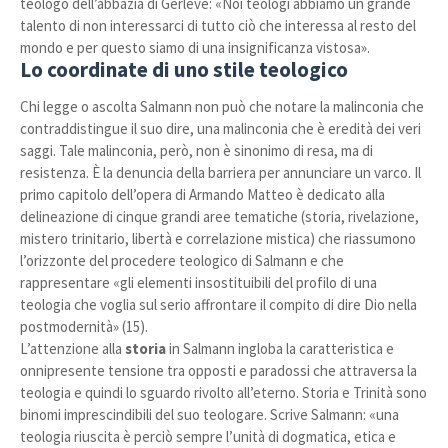
teologo dell’abbazia di Gerleve: «Noi teologi abbiamo un grande
talento di non interessarci di tutto ciò che interessa al resto del
mondo e per questo siamo di una insignificanza vistosa».
Lo coordinate di uno stile teologico
Chi legge o ascolta Salmann non può che notare la malinconia che
contraddistingue il suo dire, una malinconia che è eredità dei veri
saggi. Tale malinconia, però, non è sinonimo di resa, ma di
resistenza. È la denuncia della barriera per annunciare un varco. Il
primo capitolo dell’opera di Armando Matteo è dedicato alla
delineazione di cinque grandi aree tematiche (storia, rivelazione,
mistero trinitario, libertà e correlazione mistica) che riassumono
l’orizzonte del procedere teologico di Salmann e che
rappresentare «gli elementi insostituibili del profilo di una
teologia che voglia sul serio affrontare il compito di dire Dio nella
postmodernità» (15).
L’attenzione alla
storia
in Salmann ingloba la caratteristica e
onnipresente tensione tra opposti e paradossi che attraversa la
teologia e quindi lo sguardo rivolto all’eterno. Storia e Trinità sono
binomi imprescindibili del suo teologare. Scrive Salmann: «una
teologia riuscita è perciò sempre l’unità di dogmatica, etica e