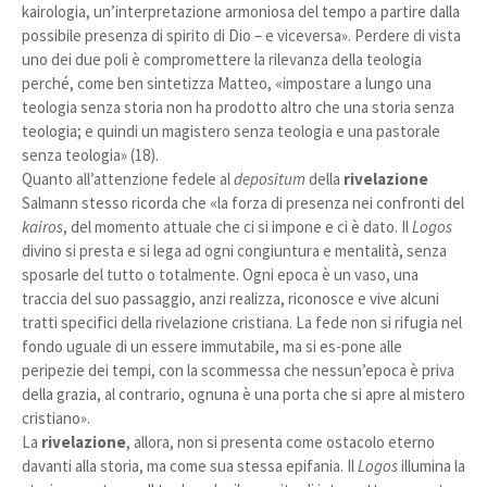
kairologia, un’interpretazione armoniosa del tempo a partire dalla
possibile presenza di spirito di Dio – e viceversa». Perdere di vista
uno dei due poli è compromettere la rilevanza della teologia
perché, come ben sintetizza Matteo, «impostare a lungo una
teologia senza storia non ha prodotto altro che una storia senza
teologia; e quindi un magistero senza teologia e una pastorale
senza teologia» (18).
Quanto all’attenzione fedele al
depositum
della
rivelazione
Salmann stesso ricorda che «la forza di presenza nei confronti del
kairos
, del momento attuale che ci si impone e ci è dato. Il
Logos
divino si presta e si lega ad ogni congiuntura e mentalità, senza
sposarle del tutto o totalmente. Ogni epoca è un vaso, una
traccia del suo passaggio, anzi realizza, riconosce e vive alcuni
tratti specifici della rivelazione cristiana. La fede non si rifugia nel
fondo uguale di un essere immutabile, ma si es-pone alle
peripezie dei tempi, con la scommessa che nessun’epoca è priva
della grazia, al contrario, ognuna è una porta che si apre al mistero
cristiano».
La
rivelazione
, allora, non si presenta come ostacolo eterno
davanti alla storia, ma come sua stessa epifania. Il
Logos
illumina la