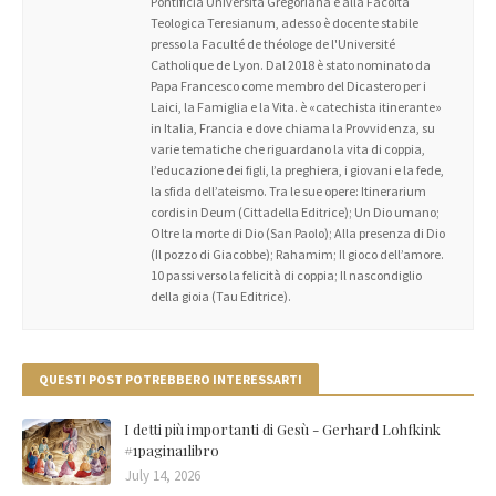
Pontificia Università Gregoriana e alla Facoltà
Teologica Teresianum, adesso è docente stabile
presso la Faculté de théologe de l'Université
Catholique de Lyon. Dal 2018 è stato nominato da
Papa Francesco come membro del Dicastero per i
Laici, la Famiglia e la Vita. è «catechista itinerante»
in Italia, Francia e dove chiama la Provvidenza, su
varie tematiche che riguardano la vita di coppia,
l’educazione dei figli, la preghiera, i giovani e la fede,
la sfida dell’ateismo. Tra le sue opere: Itinerarium
cordis in Deum (Cittadella Editrice); Un Dio umano;
Oltre la morte di Dio (San Paolo); Alla presenza di Dio
(Il pozzo di Giacobbe); Rahamim; Il gioco dell’amore.
10 passi verso la felicità di coppia; Il nascondiglio
della gioia (Tau Editrice).
QUESTI POST POTREBBERO INTERESSARTI
I detti più importanti di Gesù - Gerhard Lohfkink
#1pagina1libro
July 14, 2026