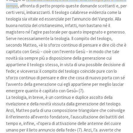
tempo
, affronta di petto proprio queste domande scottanti e, per
certi versi, imbarazzanti. Il teologo calabrese evidenzia come la
teologia sia vitale ed essenziale per l'annuncio del Vangelo. Alla
buona notizia del cristianesimo, infatti, non bastano né il
magistero né l'agire pastorale per quanto impegnato e generoso.
Serve necessariamente la teologia. Il compito del teologo,
secondo Matteo, «è lo sforzo continuo di pensare e dire ciò che è
capitato con Gesù – cioè con l'evento Gesù – in modo che tale
novità sia sempre più a disposizione della generazione cui
appartiene il teologo stesso, in vista di una possibile decisione di
fede; e viceversa: il compito del teologo coincide pure con lo
sforzo continuo di pensare e dire che cosa di nuovo porta con sé
l'avvento della generazione cui egli appartiene per meglio lasciar
emergere quanto è capitato con Gesù» (7).
La teologia, in breve, è un continuo e duplice ascolto della
rivelazione e della novità vissuta dalla generazione del teologo.
Anzi, Matteo parla di una composizione triangolare che coinvolge
il riferimento all'evento fondatore, l'auscultazione dei battiti del
tempo e, infine, «l'opera di attivazione delle antenne del cuore
umano per il lieto annuncio della fede» (7). Anzi, l’a. avverte che