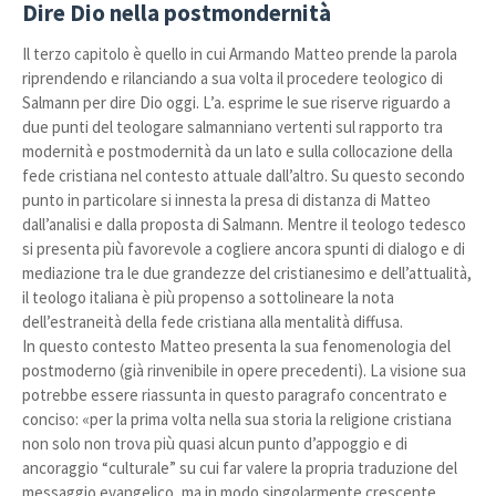
Dire Dio nella postmondernità
Il terzo capitolo è quello in cui Armando Matteo prende la parola
riprendendo e rilanciando a sua volta il procedere teologico di
Salmann per dire Dio oggi. L’a. esprime le sue riserve riguardo a
due punti del teologare salmanniano vertenti sul rapporto tra
modernità e postmodernità da un lato e sulla collocazione della
fede cristiana nel contesto attuale dall’altro. Su questo secondo
punto in particolare si innesta la presa di distanza di Matteo
dall’analisi e dalla proposta di Salmann. Mentre il teologo tedesco
si presenta più favorevole a cogliere ancora spunti di dialogo e di
mediazione tra le due grandezze del cristianesimo e dell’attualità,
il teologo italiana è più propenso a sottolineare la nota
dell’estraneità della fede cristiana alla mentalità diffusa.
In questo contesto Matteo presenta la sua fenomenologia del
postmoderno (già rinvenibile in opere precedenti). La visione sua
potrebbe essere riassunta in questo paragrafo concentrato e
conciso: «per la prima volta nella sua storia la religione cristiana
non solo non trova più quasi alcun punto d’appoggio e di
ancoraggio “culturale” su cui far valere la propria traduzione del
messaggio evangelico, ma in modo singolarmente crescente