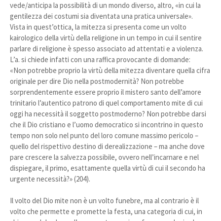
vede/anticipa la possibilità di un mondo diverso, altro, «in cui la
gentilezza dei costumi sia diventata una pratica universale».
Vista in quest’ottica, la mitezza si presenta come un volto
kairologico della virtù della religione in un tempo in cui il sentire
parlare di religione è spesso associato ad attentati e a violenza.
L’a. si chiede infatti con una raffica provocante di domande:
«Non potrebbe proprio la virtù della mitezza diventare quella cifra
originale per dire Dio nella postmodernità? Non potrebbe
sorprendentemente essere proprio il mistero santo dell’amore
trinitario l’autentico patrono di quel comportamento mite di cui
oggi ha necessità il soggetto postmoderno? Non potrebbe darsi
che il Dio cristiano e l’uomo democratico si incontrino in questo
tempo non solo nel punto del loro comune massimo pericolo –
quello del rispettivo destino di derealizzazione – ma anche dove
pare crescere la salvezza possibile, ovvero nell’incarnare e nel
dispiegare, il primo, esattamente quella virtù di cui il secondo ha
urgente necessità?» (204).
Il volto del Dio mite non è un volto funebre, ma al contrario è il
volto che permette e promette la festa, una categoria di cui, in