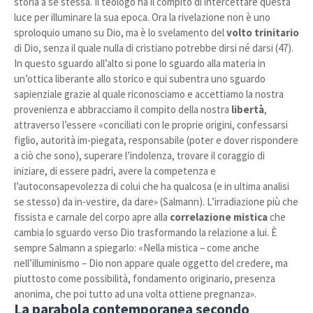
storia a se stessa. Il teologo ha il compito di intercettare questa
luce per illuminare la sua epoca. Ora la rivelazione non è uno
sproloquio umano su Dio, ma è lo svelamento del
volto trinitario
di Dio, senza il quale nulla di cristiano potrebbe dirsi né darsi (47).
In questo sguardo all’alto si pone lo sguardo alla materia in
un’ottica liberante allo storico e qui subentra uno sguardo
sapienziale grazie al quale riconosciamo e accettiamo la nostra
provenienza e abbracciamo il compito della nostra
libertà
,
attraverso l’essere «conciliati con le proprie origini, confessarsi
figlio, autorità im-piegata, responsabile (poter e dover rispondere
a ciò che sono), superare l’indolenza, trovare il coraggio di
iniziare, di essere padri, avere la competenza e
l’autoconsapevolezza di colui che ha qualcosa (e in ultima analisi
se stesso) da in-vestire, da dare» (Salmann). L’irradiazione più che
fissista e carnale del corpo apre alla
correlazione mistica
che
cambia lo sguardo verso Dio trasformando la relazione a lui. È
sempre Salmann a spiegarlo: «Nella mistica – come anche
nell’illuminismo – Dio non appare quale oggetto del credere, ma
piuttosto come possibilità, fondamento originario, presenza
anonima, che poi tutto ad una volta ottiene pregnanza».
La parabola contemporanea secondo