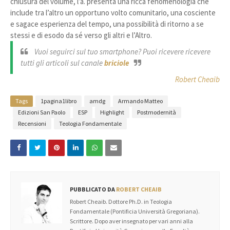
chiusura del volume, l’a. presenta una ricca fenomenologia che
include tra l’altro un opportuno volto comunitario, una cosciente
e sagace esperienza del tempo, una possibilità di ritorno a se
stessi e di esodo da sé verso gli altri e l’Altro.
Vuoi seguirci sul tuo smartphone? Puoi ricevere ricevere
tutti gli articoli sul canale
briciole
Robert Cheaib
Tags
1pagina1libro
amdg
Armando Matteo
Edizioni San Paolo
ESP
Highlight
Postmodernità
Recensioni
Teologia Fondamentale
PUBBLICATO DA
ROBERT CHEAIB
Robert Cheaib. Dottore Ph.D. in Teologia
Fondamentale (Pontificia Università Gregoriana).
Scrittore. Dopo aver insegnato per vari anni alla