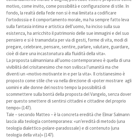
motivo, come invito, come possibilità e configurazione di stile. In
fondo, la realtà della fede non si è mai limitata a codificare
l’ortodossia e il comportamento morale, ma ha sempre fatto leva
sulla fantasia intima e artistica dell’uomo, ha inciso sulla sua
esistenza, ha arricchito il patrimonio delle sue immagini e del suo
pensiero e si è tramandata per via di gesti, forme di vita, modi di
pregare, celebrare, pensare, sentire, parlare, valutare, guardare,
cioè di dare una incastonatura alla fluidità della vita».
La proposta salmanniana all’uomo contemporaneo è quella di una
vivibilità del crisitanesimo che non svilisca l’umanità ma che
diventi un «motivo motivante in e per la vita». Il cristianesimo è
proposto come stile che va nella direzione di «poter mostrare agli
uomini e alle donne del nostro tempo la possibilità di
scommettere sulla bontà della proposta del Vangelo, senza dover
per questo smettere di sentirsi cittadini e cittadine del proprio
tempo» (147).
Tale – secondo Matteo – è la concreta eredità che Elmar Salmann
lascia alla teologia contemporanea: «un’eredità di metodo (una
teologia dialettico-polare-paradossale) e di contenuto (una
teologia della vita)» (147).