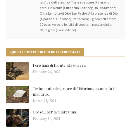
la sfida dell’ateismo. Tra le sue opere: Itinerarium
cordis in Deum (Cittadella Editrice); Un Dio umano;
Oltre la morte di Dio (San Paolo); Alla presenza di Dio
(Il pozzo di Giacobbe); Rahamim; Il gioco dell’amore.
10 passi verso la felicità di coppia; Il nascondiglio
della gioia (Tau Editrice).
QUESTI POST POTREBBERO INTERESSARTI
I cristiani di fronte alla guerra
February 24, 2022
Testamento del priore di Tibihrine... 25 anni fa il
martirio...
March 26, 2021
3 cose... per la quaresima
February 14, 2021