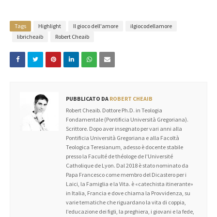
Tags
Highlight
Il gioco dell'amore
ilgiocodellamore
libricheaib
Robert Cheaib
PUBBLICATO DA
ROBERT CHEAIB
Robert Cheaib. Dottore Ph.D. in Teologia
Fondamentale (Pontificia Università Gregoriana).
Scrittore. Dopo aver insegnato per vari anni alla
Pontificia Università Gregoriana e alla Facoltà
Teologica Teresianum, adesso è docente stabile
presso la Faculté de théologe de l'Université
Catholique de Lyon. Dal 2018 è stato nominato da
Papa Francesco come membro del Dicastero per i
Laici, la Famiglia e la Vita. è «catechista itinerante»
in Italia, Francia e dove chiama la Provvidenza, su
varie tematiche che riguardano la vita di coppia,
l’educazione dei figli, la preghiera, i giovani e la fede,