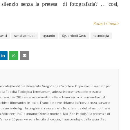
silenzio senza la pretesa di fotografarla? … così,
Robert Cheaib
sensi
sensi spirituali
sguardo
Sguardo di Gesù
tecnologia
ntale (Pontificia Università Gregoriana). Scrittore. Dopo aver insegnato per
 alla Facoltà Teologica Teresianum, adesso è docente stabile presso la
 de Lyon. Dal 2018 è stato nominato da Papa Francesco come membro del
atechista itinerante» in Italia, Francia e dove chiama la Provvidenza, su varie
zione dei figli, la preghiera, i giovani e la fede, la sfida dell’ateismo. Tra le
 Editrice); Un Dio umano; Oltre la morte di Dio (San Paolo); Alla presenza di
amore. 10 passi verso la felicità di coppia; Il nascondiglio della gioia (Tau