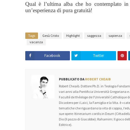
Qual è l’ultima alba che ho contemplato in 
un’esperienza di pura gratuità!
Tags
Gesù Cristo
Highlight
saggezza
sapienza
vacanza
Facebook
Twitter
PUBBLICATO DA
ROBERT CHEAIB
Robert Cheaib. Dottore Ph.D. in Teologia Fondame
vari anni alla Pontificia Università Gregoriana e
Faculté de théologe de l'Université Catholique
Dicastero per i Laici, la Famiglia e la Vita. è «c
tematiche che riguardano la vita di coppia, l’educa
sue opere: Itinerarium cordis in Deum (Cittadella
Dio (Il pozzo di Giacobbe); Rahamim; Il gioco dell’
Editrice).