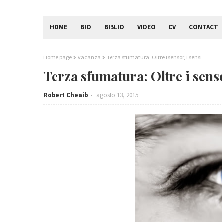
HOME
BIO
BIBLIO
VIDEO
CV
CONTACT
Home page
vacanza
Terza sfumatura: Oltre i sensor, i sensi
Terza sfumatura: Oltre i senso
Robert Cheaib
agosto 13, 2015