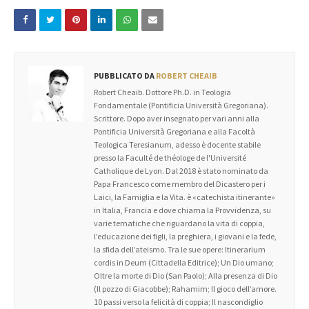
PUBBLICATO DA
ROBERT CHEAIB
Robert Cheaib. Dottore Ph.D. in Teologia
Fondamentale (Pontificia Università Gregoriana).
Scrittore. Dopo aver insegnato per vari anni alla
Pontificia Università Gregoriana e alla Facoltà
Teologica Teresianum, adesso è docente stabile
presso la Faculté de théologe de l'Université
Catholique de Lyon. Dal 2018 è stato nominato da
Papa Francesco come membro del Dicastero per i
Laici, la Famiglia e la Vita. è «catechista itinerante»
in Italia, Francia e dove chiama la Provvidenza, su
varie tematiche che riguardano la vita di coppia,
l’educazione dei figli, la preghiera, i giovani e la fede,
la sfida dell’ateismo. Tra le sue opere: Itinerarium
cordis in Deum (Cittadella Editrice); Un Dio umano;
Oltre la morte di Dio (San Paolo); Alla presenza di Dio
(Il pozzo di Giacobbe); Rahamim; Il gioco dell’amore.
10 passi verso la felicità di coppia; Il nascondiglio