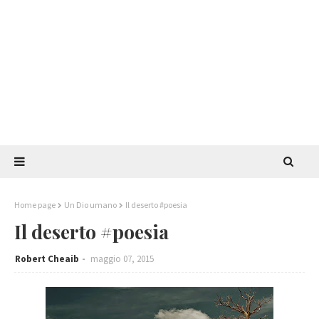
Home page
Un Dio umano
Il deserto #poesia
Il deserto #poesia
Robert Cheaib
maggio 07, 2015