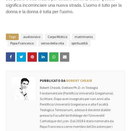
significa incominciare una nuova strada. L’uomo è tutto per la
donna e la donna è tutta per l’uomo.
Tags
audiovisivo
Corpo Mistico
matrimonio
Papa Francesco
senso della vita
spiritualità
PUBBLICATO DA
ROBERT CHEAIB
Robert Cheaib. Dottore Ph.D. in Teologia
Fondamentale (Pontificia Università Gregoriana).
Scrittore. Dopo aver insegnato per vari anni alla
Pontificia Università Gregoriana e alla Facoltà
Teologica Teresianum, adesso è docente stabile
presso la Faculté de théologe de l'Université
Catholique de Lyon. Dal 2018 è stato nominato da
Papa Francesco come membro del Dicastero per i