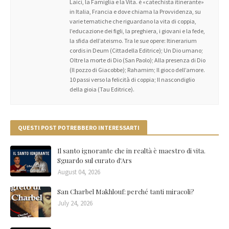
Laici, la Famiglia e la Vita. è «catechista itinerante»
in Italia, Francia e dove chiama la Provvidenza, su
varie tematiche che riguardano la vita di coppia,
l’educazione dei figli, la preghiera, i giovani e la fede,
la sfida dell’ateismo. Tra le sue opere: Itinerarium
cordis in Deum (Cittadella Editrice); Un Dio umano;
Oltre la morte di Dio (San Paolo); Alla presenza di Dio
(Il pozzo di Giacobbe); Rahamim; Il gioco dell’amore.
10 passi verso la felicità di coppia; Il nascondiglio
della gioia (Tau Editrice).
QUESTI POST POTREBBERO INTERESSARTI
Il santo ignorante che in realtà è maestro di vita.
Sguardo sul curato d'Ars
August 04, 2026
San Charbel Makhlouf: perché tanti miracoli?
July 24, 2026