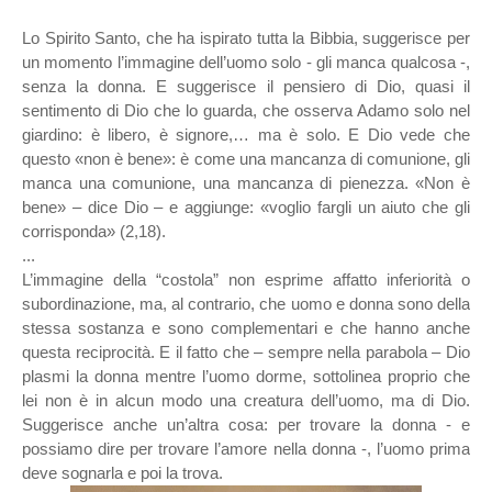
Lo Spirito Santo, che ha ispirato tutta la Bibbia, suggerisce per
un momento l’immagine dell’uomo solo - gli manca qualcosa -,
senza la donna. E suggerisce il pensiero di Dio, quasi il
sentimento di Dio che lo guarda, che osserva Adamo solo nel
giardino: è libero, è signore,… ma è solo. E Dio vede che
questo «non è bene»: è come una mancanza di comunione, gli
manca una comunione, una mancanza di pienezza. «Non è
bene» – dice Dio – e aggiunge: «voglio fargli un aiuto che gli
corrisponda» (2,18).
...
L’immagine della “costola” non esprime affatto inferiorità o
subordinazione, ma, al contrario, che uomo e donna sono della
stessa sostanza e sono complementari e che hanno anche
questa reciprocità. E il fatto che – sempre nella parabola – Dio
plasmi la donna mentre l’uomo dorme, sottolinea proprio che
lei non è in alcun modo una creatura dell’uomo, ma di Dio.
Suggerisce anche un’altra cosa: per trovare la donna - e
possiamo dire per trovare l’amore nella donna -, l’uomo prima
deve sognarla e poi la trova.