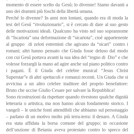
momento di essere scelto da Gesú; lo divenne! Siamo davanti a
uno dei drammi più foschi della libertà umana.
Perché lo divenne? In anni non lontani, quando era di moda la
tesi del Gesú “rivoluzionario”, si è cercato di dare al suo gesto
delle motivazioni ideali. Qualcuno ha visto nel suo soprannome
di “Iscariota” una deformazione di “sicariota”, cioè appartenente
al gruppo di zeloti estremisti che agivano da “sicari” contro i
romani; altri hanno pensato che Giuda fosse deluso dal modo
con cui Gesú portava avanti la sua idea del “regno di Dio” e che
volesse forzargli la mano ad agire anche sul piano politico contro
i pagani. È il Giuda del celebre musical “Jesus Christ
Superstar”e di altri spettacoli e romanzi recenti. Un Giuda che si
avvicina a un altro celebre traditore del proprio benefattore:
Bruto che uccise Giulio Cesare per salvare la Repubblica!
Sono ricostruzioni da rispettare quando rivestono qualche dignità
letteraria o artistica, ma non hanno alcun fondamento storico. I
vangeli – le uniche fonti attendibili che abbiamo sul personaggio
– parlano di un motivo molto più terra-terra: il denaro. A Giuda
era stata affidata la borsa comune del gruppo; in occasione
dell’unzione di Betania aveva protestato contro lo spreco del