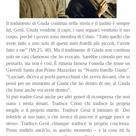
Il tradimento di Giuda continua nella storia e il tradito è sempre
lui, Gesú. Giuda vendette il capo, i suoi seguaci vendono il suo
corpo, perché i poveri sono membra di Cristo. “Tutto quello che
avete fatto a uno solo di questi miei fratelli più piccoli, l’avete
fatto a me” (Mt 25, 40). Ma il tradimento di Giuda non continua
solo ne casi clamorosi che ho evocato. Sarebbe comodo per noi
pensarlo, ma non è così. È rimasta famosa l’omelia che tenne un
Giovedì Santo don Primo Mazzolari su “Nostro fratello Giuda”.
“Lasciate, diceva ai pochi parrocchiani che aveva davanti, che io
pensi per un momento al Giuda che ho dentro di me, al Giuda
che forse anche voi avete dentro”.
Si può tradire Gesú anche per altri generi di ricompensa che non
siano i trenta denari. Tradisce Cristo chi tradisce la propria
moglie o il proprio marito. Tradisce Gesú il ministro di Dio
infedele al suo stato, o che invece di pascere il gregge pasce se
stesso. Tradisce Gesú chiunque tradisce la propria coscienza.
Posso tradirlo anch’io, in questo momento – e la cosa mi fa