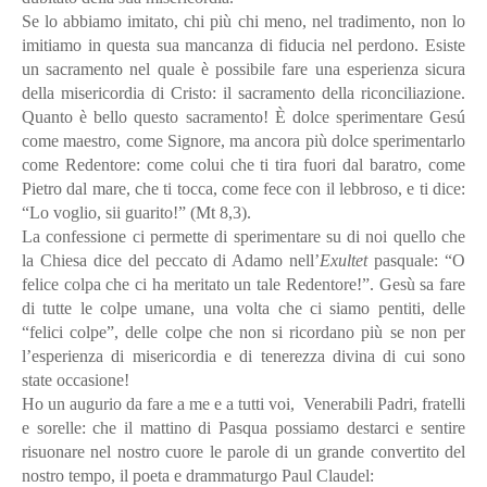
Se lo abbiamo imitato, chi più chi meno, nel tradimento, non lo
imitiamo in questa sua mancanza di fiducia nel perdono. Esiste
un sacramento nel quale è possibile fare una esperienza sicura
della misericordia di Cristo: il sacramento della riconciliazione.
Quanto è bello questo sacramento! È dolce sperimentare Gesú
come maestro, come Signore, ma ancora più dolce sperimentarlo
come Redentore: come colui che ti tira fuori dal baratro, come
Pietro dal mare, che ti tocca, come fece con il lebbroso, e ti dice:
“Lo voglio, sii guarito!” (Mt 8,3).
La confessione ci permette di sperimentare su di noi quello che
la Chiesa dice del peccato di Adamo nell’
Exultet
pasquale: “O
felice colpa che ci ha meritato un tale Redentore!”. Gesù sa fare
di tutte le colpe umane, una volta che ci siamo pentiti, delle
“felici colpe”, delle colpe che non si ricordano più se non per
l’esperienza di misericordia e di tenerezza divina di cui sono
state occasione!
Ho un augurio da fare a me e a tutti voi, Venerabili Padri, fratelli
e sorelle: che il mattino di Pasqua possiamo destarci e sentire
risuonare nel nostro cuore le parole di un grande convertito del
nostro tempo, il poeta e drammaturgo Paul Claudel: