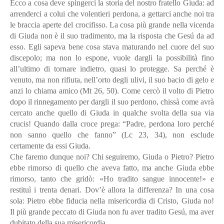
Ecco a cosa deve spingerci la storia del nostro fratello Giuda: ad
arrenderci a colui che volentieri perdona, a gettarci anche noi tra
le braccia aperte del crocifisso. La cosa più grande nella vicenda
di Giuda non è il suo tradimento, ma la risposta che Gesú da ad
esso. Egli sapeva bene cosa stava maturando nel cuore del suo
discepolo; ma non lo espone, vuole dargli la possibilità fino
all’ultimo di tornare indietro, quasi lo protegge. Sa perché è
venuto, ma non rifiuta, nell’orto degli ulivi, il suo bacio di gelo e
anzi lo chiama amico (Mt 26, 50). Come cercò il volto di Pietro
dopo il rinnegamento per dargli il suo perdono, chissà come avrà
cercato anche quello di Giuda in qualche svolta della sua via
crucis! Quando dalla croce prega: “Padre, perdona loro perché
non sanno quello che fanno” (Lc 23, 34), non esclude
certamente da essi Giuda.
Che faremo dunque noi? Chi seguiremo, Giuda o Pietro? Pietro
ebbe rimorso di quello che aveva fatto, ma anche Giuda ebbe
rimorso, tanto che gridò: «Ho tradito sangue innocente!» e
restituì i trenta denari. Dov’è allora la differenza? In una cosa
sola: Pietro ebbe fiducia nella misericordia di Cristo, Giuda no!
Il più grande peccato di Giuda non fu aver tradito Gesú, ma aver
dubitato della sua misericordia.