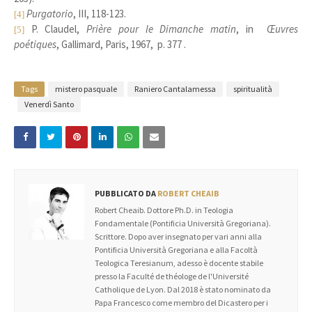
Purgatorio
, III, 118-123.
[4]
P. Claudel,
Prière pour le Dimanche matin
, in
Œuvres
[5]
poétiques
, Gallimard, Paris, 1967, p. 377 .
Tags
mistero pasquale
Raniero Cantalamessa
spiritualità
Venerdì Santo
PUBBLICATO DA
ROBERT CHEAIB
Robert Cheaib. Dottore Ph.D. in Teologia
Fondamentale (Pontificia Università Gregoriana).
Scrittore. Dopo aver insegnato per vari anni alla
Pontificia Università Gregoriana e alla Facoltà
Teologica Teresianum, adesso è docente stabile
presso la Faculté de théologe de l'Université
Catholique de Lyon. Dal 2018 è stato nominato da
Papa Francesco come membro del Dicastero per i