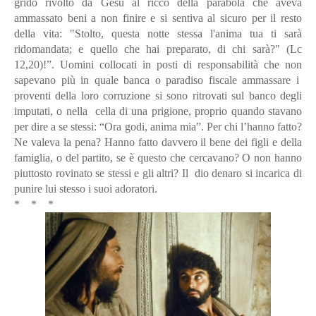
grido rivolto da Gesú al ricco della parabola che aveva
ammassato beni a non finire e si sentiva al sicuro per il resto
della vita: "Stolto, questa notte stessa l'anima tua ti sarà
ridomandata; e quello che hai preparato, di chi sarà?" (Lc
12,20)!”. Uomini collocati in posti di responsabilità che non
sapevano più in quale banca o paradiso fiscale ammassare i
proventi della loro corruzione si sono ritrovati sul banco degli
imputati, o nella cella di una prigione, proprio quando stavano
per dire a se stessi: “Ora godi, anima mia”. Per chi l’hanno fatto?
Ne valeva la pena? Hanno fatto davvero il bene dei figli e della
famiglia, o del partito, se è questo che cercavano? O non hanno
piuttosto rovinato se stessi e gli altri? Il dio denaro si incarica di
punire lui stesso i suoi adoratori.
* * *