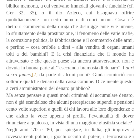
biblica memoria, a cui venivano immolati giovani e fanciulle (cf.
Ger 32, 35), o il dio Azteco, cui bisognava offrire
quotidianamente un certo numero di cuori umani. Cosa c’è
dietro il commercio della droga che distrugge tante vite umane,
lo sfruttamento della prostituzione, il fenomeno delle varie mafie,
la corruzione politica, la fabbricazione e il commercio delle armi,
e perfino – cosa orribile a dirsi – alla vendita di organi umani
tolti a dei bambini? E la crisi finanziaria che il mondo ha
attraversato e che questo paese sta ancora attraversando, non è
dovuta in buona parte all’”esecranda bramosia di denaro”, l’
auri
sacra fames,
[2]
da parte di alcuni pochi? Giuda cominciò con
sottrarre qualche denaro dalla cassa comune. Dice niente questo
a certi amministratori del denaro pubblico?
Ma senza pensare a questi modi criminali di accumulare denaro,
non è già scandaloso che alcuni percepiscano stipendi e pensioni
cento volte superiori a quelli di chi lavora alle loro dipendenze e
che alzino la voce appena si profila l’eventualità di dover
rinunciare a qualcosa, in vista di una maggiore giustizia sociale?
Negli anni ’70 e ‘80, per spiegare, in Italia, gli improvvisi
rovesciamenti politici, i giochi occulti di potere, il terrorismo e i