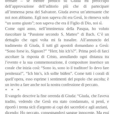
tremare – se mentre predico su Giuda mi preoccupo
dell’approvazione dell’uditorio più che di partecipare
all’immensa pena del Salvatore. Giuda aveva un’attenuante che
noi non abbiamo. Egli non sapeva chi era Gesú, lo riteneva solo
“un uomo giusto”; non sapeva che era il Figlio di Dio, noi sì.
Come ogni anno, nell’imminenza della Pasqua, ho voluto
riascoltare la “Passione secondo S. Matteo” di Bach. C’è un
dettaglio che ogni volta mi fa trasalire. All’annuncio del
tradimento di Giuda, lì tutti gli apostoli domandano a Gesù:
“Sono forse io, Signore?” “Herr, bin ich’s?”. Prima però di farci
ascoltare la risposta di Cristo, annullando ogni distanza tra
l’evento e la sua commemorazione, il compositore inserisce un
corale che inizia così: “Sono io, sono io il traditore! Io devo fare
penitenza!”, “Ich bin’s, ich sollte büßen”. Come tutti i corali di
quell’opera, esso esprime i sentimenti del popolo che ascolta; è
un invito a fare anche noi la nostra confessione di peccato.
* * *
Il vangelo descrive la fine orrenda di Giuda: “Giuda, che l'aveva
tradito, vedendo che Gesù era stato condannato, si pentì, e
riportò i trenta sicli d'argento ai capi dei sacerdoti e agli anziani,
dicendo: Ho peccato, consegnandovi sangue innocente. Ma essi