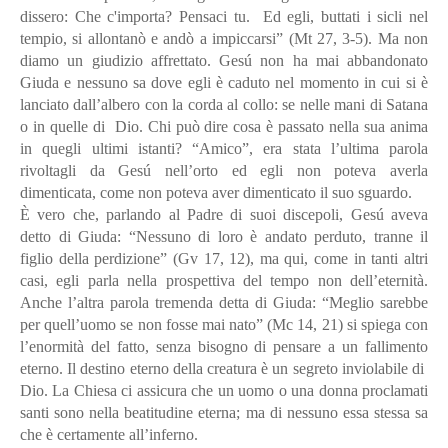
dissero: Che c'importa? Pensaci tu. Ed egli, buttati i sicli nel
tempio, si allontanò e andò a impiccarsi” (Mt 27, 3-5). Ma non
diamo un giudizio affrettato. Gesú non ha mai abbandonato
Giuda e nessuno sa dove egli è caduto nel momento in cui si è
lanciato dall’albero con la corda al collo: se nelle mani di Satana
o in quelle di Dio. Chi può dire cosa è passato nella sua anima
in quegli ultimi istanti? “Amico”, era stata l’ultima parola
rivoltagli da Gesú nell’orto ed egli non poteva averla
dimenticata, come non poteva aver dimenticato il suo sguardo.
È vero che, parlando al Padre di suoi discepoli, Gesú aveva
detto di Giuda: “Nessuno di loro è andato perduto, tranne il
figlio della perdizione” (Gv 17, 12), ma qui, come in tanti altri
casi, egli parla nella prospettiva del tempo non dell’eternità.
Anche l’altra parola tremenda detta di Giuda: “Meglio sarebbe
per quell’uomo se non fosse mai nato” (Mc 14, 21) si spiega con
l’enormità del fatto, senza bisogno di pensare a un fallimento
eterno. Il destino eterno della creatura è un segreto inviolabile di
Dio. La Chiesa ci assicura che un uomo o una donna proclamati
santi sono nella beatitudine eterna; ma di nessuno essa stessa sa
che è certamente all’inferno.