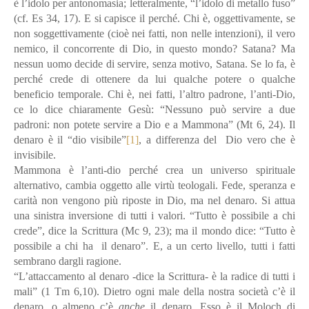
è l’idolo per antonomasia; letteralmente, “l’idolo di metallo fuso”
(cf. Es 34, 17). E si capisce il perché. Chi è, oggettivamente, se
non soggettivamente (cioè nei fatti, non nelle intenzioni), il vero
nemico, il concorrente di Dio, in questo mondo? Satana? Ma
nessun uomo decide di servire, senza motivo, Satana. Se lo fa, è
perché crede di ottenere da lui qualche potere o qualche
beneficio temporale. Chi è, nei fatti, l’altro padrone, l’anti-Dio,
ce lo dice chiaramente Gesù: “Nessuno può servire a due
padroni: non potete servire a Dio e a Mammona” (Mt 6, 24). Il
denaro è il “dio visibile”
[1]
, a differenza del Dio vero che è
invisibile.
Mammona è l’anti-dio perché crea un universo spirituale
alternativo, cambia oggetto alle virtù teologali. Fede, speranza e
carità non vengono più riposte in Dio, ma nel denaro. Si attua
una sinistra inversione di tutti i valori. “Tutto è possibile a chi
crede”, dice la Scrittura (Mc 9, 23); ma il mondo dice: “Tutto è
possibile a chi ha il denaro”. E, a un certo livello, tutti i fatti
sembrano dargli ragione.
“L’attaccamento al denaro -dice la Scrittura- è la radice di tutti i
mali” (1 Tm 6,10). Dietro ogni male della nostra società c’è il
denaro, o almeno c’è
anche
il denaro. Esso è il Moloch di