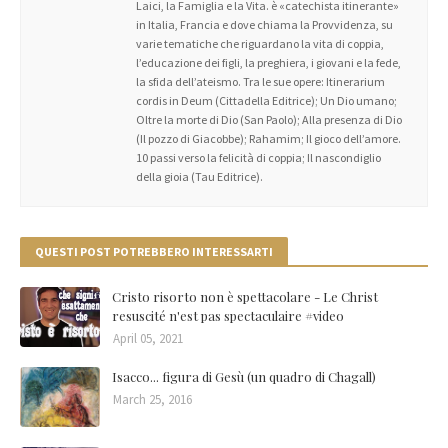
Laici, la Famiglia e la Vita. è «catechista itinerante»
in Italia, Francia e dove chiama la Provvidenza, su
varie tematiche che riguardano la vita di coppia,
l’educazione dei figli, la preghiera, i giovani e la fede,
la sfida dell’ateismo. Tra le sue opere: Itinerarium
cordis in Deum (Cittadella Editrice); Un Dio umano;
Oltre la morte di Dio (San Paolo); Alla presenza di Dio
(Il pozzo di Giacobbe); Rahamim; Il gioco dell’amore.
10 passi verso la felicità di coppia; Il nascondiglio
della gioia (Tau Editrice).
QUESTI POST POTREBBERO INTERESSARTI
Cristo risorto non è spettacolare - Le Christ
resuscité n'est pas spectaculaire #video
April 05, 2021
Isacco... figura di Gesù (un quadro di Chagall)
March 25, 2016