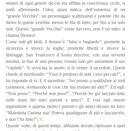
misteri di ogni genere da cui era afflitta la convivenza civile, si
andò affermando l’idea, quasi mitica, dell’esistenza di un
“grande Vecchio”: un personaggio scaltrissimo e potente che da
dietro le quinte avrebbe mosso le fila di tutto, per fini a lui solo
noti. Questo “grande Vecchio” esiste davvero, non è un mito; si
chiama Denaro!
Come tutti gli idoli, il denaro è “falso e bugiardo”: promette la
sicurezza e invece la toglie; promette libertà e invece la
distrugge.
San Francesco d’Assisi descrive, con una severità
insolita, la fine di una persona vissuta solo per aumentare il suo
“capitale”. Si avvicina la morte; si fa venire il sacerdote. Questi
chiede al moribondo: “Vuoi il perdono di tutti i tuoi peccati?”, e
lui risponde di sì. E il sacerdote: “Sei pronto a soddisfare ai torti
commessi, restituendo le cose che hai frodato ad altri?”. Ed egli:
“Non posso”. “Perché non puoi?”. “Perché ho già lasciato tutto
nelle mani dei miei parenti e amici”. E così egli muore
impenitente e appena morto i parenti e gli amici dicono tra loro:
“Maledetta l’anima sua! Poteva guadagnare di più e lasciarcelo,
e non l’ha fatto!”
[3]
.
Quante volte, di questi tempi, abbiamo dovuto ripensare a quel