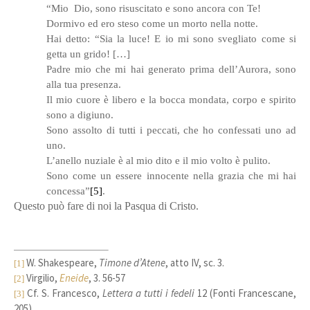
“Mio Dio, sono risuscitato e sono ancora con Te!
Dormivo ed ero steso come un morto nella notte.
Hai detto: “Sia la luce! E io mi sono svegliato come si
getta un grido! […]
Padre mio che mi hai generato prima dell’Aurora, sono
alla tua presenza.
Il mio cuore è libero e la bocca mondata, corpo e spirito
sono a digiuno.
Sono assolto di tutti i peccati, che ho confessati uno ad
uno.
L’anello nuziale è al mio dito e il mio volto è pulito.
Sono come un essere innocente nella grazia che mi hai
concessa”
[5]
.
Questo può fare di noi la Pasqua di Cristo.
W. Shakespeare,
Timone d’Atene
, atto IV, sc. 3.
[1]
Virgilio,
Eneide
, 3. 56-57
[2]
Cf. S. Francesco,
Lettera a tutti i fedeli
12 (Fonti Francescane,
[3]
205).