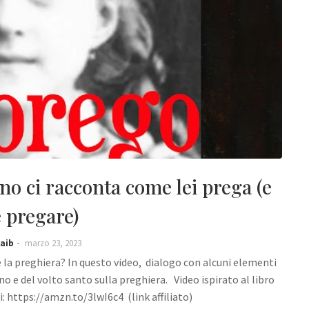
o ci racconta come lei prega (e
 pregare)
aib
marzo 23, 2023
è la preghiera? In questo video, dialogo con alcuni elementi
 e del volto santo sulla preghiera. Video ispirato al libro
ui: https://amzn.to/3lwI6c4 (link affiliato)