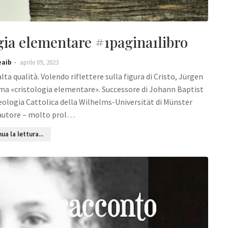
ia elementare #1pagina1libro
eaib
aprile 09, 2023
lta qualità. Volendo riflettere sulla figura di Cristo, Jürgen
ama «cristologia elementare». Successore di Johann Baptist
Teologia Cattolica della Wilhelms-Universität di Münster
’autore – molto prol…
ua la lettura...