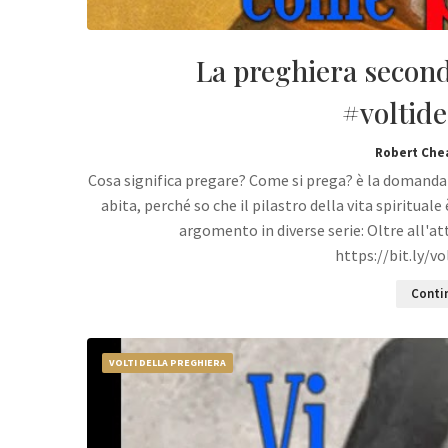
La preghiera secon
#voltide
Robert Che
Cosa significa pregare? Come si prega? è la domand
abita, perché so che il pilastro della vita spiritua
argomento in diverse serie: Oltre all'att
https://bit.ly/v
Contin
VOLTI DELLA PREGHIERA