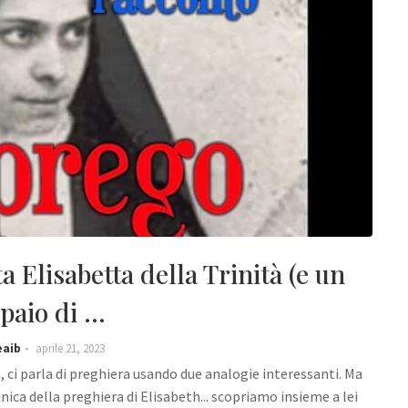
 Elisabetta della Trinità (e un
paio di ...
eaib
aprile 21, 2023
 ci parla di preghiera usando due analogie interessanti. Ma
nica della preghiera di Elisabeth... scopriamo insieme a lei