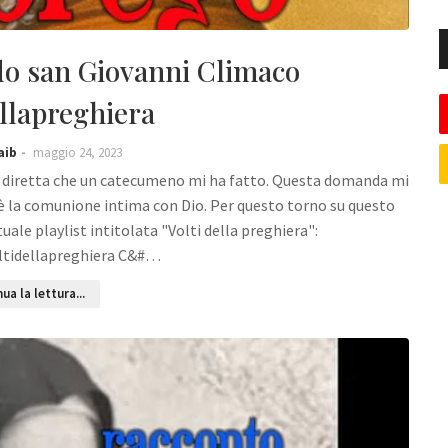
do san Giovanni Climaco
llapreghiera
aib
maggio 24, 2023
a diretta che un catecumeno mi ha fatto. Questa domanda mi
le è la comunione intima con Dio. Per questo torno su questo
uale playlist intitolata "Volti della preghiera":
oltidellapreghiera C&#…
ua la lettura...