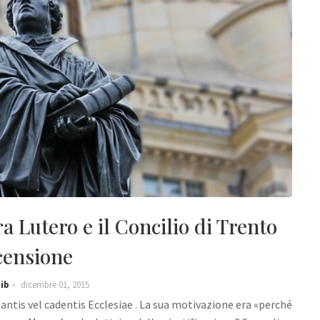
tra Lutero e il Concilio di Trento
censione
ib
dicembre 01, 2015
stantis vel cadentis Ecclesiae . La sua motivazione era «perché