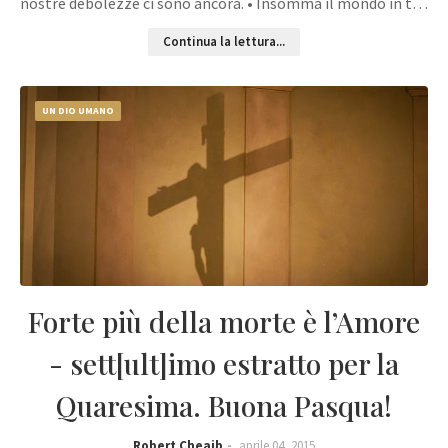
nostre debolezze ci sono ancora. • Insomma il mondo in t…
Continua la lettura...
UN DIO UMANO
Forte più della morte è l’Amore
- sett[ult]imo estratto per la
Quaresima. Buona Pasqua!
Robert Cheaib
aprile 04, 2015