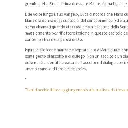
grembo della Parola. Prima di essere Madre, è una figlia del
Due volte lungo il suo vangelo, Luca ci ricorda che Maria c
Maria è la donna della custodia, del concepimento. Ed è a
siamo chiamati quando ci accostiamo alla lettura della Scri
maggiormente per riflettere insieme in questo capitolo de
contemplativa della parola di Dio.
Ispirato alle icone mariane e soprattutto a Maria quale icon
come gesto di ascolto e di dialogo. Non un ascolto o un di
della nostra identità creaturale: l’ascolto e il dialogo con 
umano come «uditore della parola».
*
Tieni d'occhio il libro aggiungendolo alla tua lista d'attes