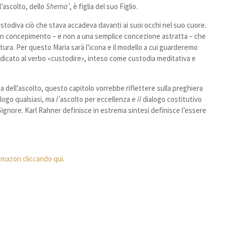
l’ascolto, dello
Shema’
, è figlia del suo Figlio.
ustodiva ciò che stava accadeva davanti ai suoi occhi nel suo cuore.
 un concepimento – e non a una semplice concezione astratta – che
ttura. Per questo Maria sarà l’icona e il modello a cui guarderemo
dicato al verbo «custodire», inteso come custodia meditativa e
a dell’ascolto, questo capitolo vorrebbe riflettere sulla preghiera
alogo qualsiasi, ma
l’
ascolto per eccellenza e
il
dialogo costitutivo
il Signore. Karl Rahner definisce in estrema sintesi definisce l’essere
a amazon cliccando qui
.