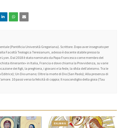
ntale (Pontificia Università Gregoriana). Scrittore. Dopo aver insegnato per
 alla Facoltà Teologica Teresianum, adesso è docente stabile presso la
 de Lyon. Dal 2018 è stato nominato da Papa Francesco come membro del
atechista itinerante» in Italia, Francia e dove chiama la Provvidenza, su varie
zione dei figli, la preghiera, i giovani e la fede, la sfida dell’ateismo. Tra le
 Editrice); Un Dio umano; Oltre la morte di Dio (San Paolo); Alla presenza di
amore. 10 passi verso la felicità di coppia; Il nascondiglio della gioia (Tau
EXLIBRIS