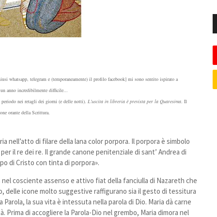
chiusi whatsapp, telegram e (temporaneamente) il profilo facebook] mi sono sentito ispirato a
 un anno incredibilmente difficile...
 periodo nei retagli dei giorni (e delle notti).
L'uscita in libreria è prevista per la Quaresima
. Il
one orante della Scrittura.
a nell’atto di filare della lana color porpora. Il porpora è simbolo
per il re dei re. Il grande canone penitenziale di sant’ Andrea di
po di Cristo con tinta di porpora».
 nel cosciente assenso e attivo fiat della fanciulla di Nazareth che
o, delle icone molto suggestive raffigurano sia il gesto di tessitura
a Parola, la sua vita è intessuta nella parola di Dio. Maria dà carne
ità. Prima di accogliere la Parola-Dio nel grembo, Maria dimora nel