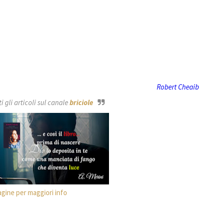
Robert Cheaib
 gli articoli sul canale
briciole
agine per maggiori info