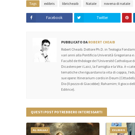
Tags
exlibris
libricheaib
Natale
novena di natale
Facebook
Twitter
PUBBLICATO DA
ROBERT CHEAIB
Robert Cheaib. Dottore Ph.D. in Teologia Fondame
vari anni alla Pontificia Università Gregoriana e
Faculté de théologe de l'Université Catholique
Dicastero per i Laici, la Famiglia e la Vita. è «c
tematiche che riguardano la vita di coppia, l’educa
sue opere: Itinerarium cordis in Deum (Cittadella
Dio (Il pozzo di Giacobbe); Rahamim; Il gioco dell’
Editrice).
QUESTI POST POTREBBERO INTERESSARTI
AL-HALLAJ
EXLIBRIS