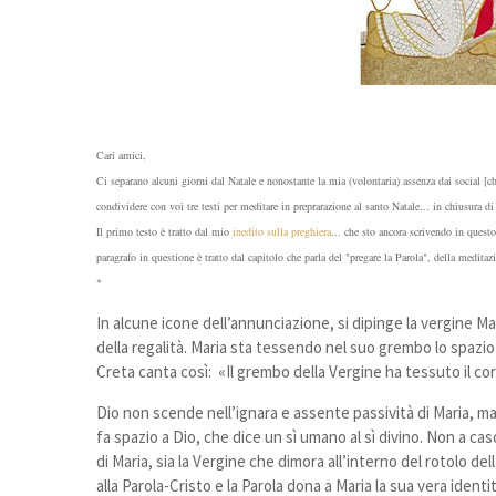
Cari amici,
Ci separano alcuni giorni dal Natale e nonostante la mia (volontaria) assenza dai social [
condividere con voi tre testi per meditare in preprarazione al santo Natale... in chiusura di
Il primo testo è tratto dal mio
inedito sulla preghiera
... che sto ancora scrivendo in questo
paragrafo in questione è tratto dal capitolo che parla del "pregare la Parola", della meditazi
*
In alcune icone dell’annunciazione, si dipinge la vergine Mari
della regalità. Maria sta tessendo nel suo grembo lo spazio 
Creta canta così: «Il grembo della Vergine ha tessuto il cor
Dio non scende nell’ignara e assente passività di Maria, ma
fa spazio a Dio, che dice un sì umano al sì divino. Non a cas
di Maria, sia la Vergine che dimora all’interno del rotolo dell
alla Parola-Cristo e la Parola dona a Maria la sua vera ident