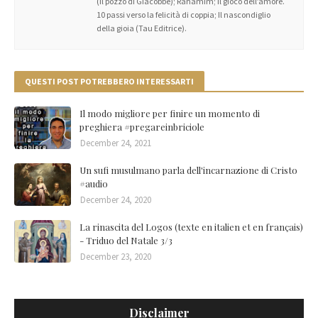
(Il pozzo di Giacobbe); Rahamim; Il gioco dell’amore.
10 passi verso la felicità di coppia; Il nascondiglio
della gioia (Tau Editrice).
QUESTI POST POTREBBERO INTERESSARTI
Il modo migliore per finire un momento di
preghiera #pregareinbriciole
December 24, 2021
Un sufi musulmano parla dell'incarnazione di Cristo
#audio
December 24, 2020
La rinascita del Logos (texte en italien et en français)
- Triduo del Natale 3/3
December 23, 2020
Disclaimer