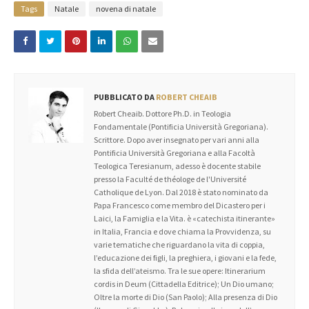
Tags
Natale
novena di natale
PUBBLICATO DA
ROBERT CHEAIB
Robert Cheaib. Dottore Ph.D. in Teologia
Fondamentale (Pontificia Università Gregoriana).
Scrittore. Dopo aver insegnato per vari anni alla
Pontificia Università Gregoriana e alla Facoltà
Teologica Teresianum, adesso è docente stabile
presso la Faculté de théologe de l'Université
Catholique de Lyon. Dal 2018 è stato nominato da
Papa Francesco come membro del Dicastero per i
Laici, la Famiglia e la Vita. è «catechista itinerante»
in Italia, Francia e dove chiama la Provvidenza, su
varie tematiche che riguardano la vita di coppia,
l’educazione dei figli, la preghiera, i giovani e la fede,
la sfida dell’ateismo. Tra le sue opere: Itinerarium
cordis in Deum (Cittadella Editrice); Un Dio umano;
Oltre la morte di Dio (San Paolo); Alla presenza di Dio