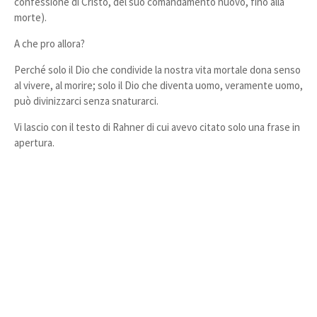
confessione di Cristo, del suo comandamento nuovo, fino alla
morte).
A che pro allora?
Perché solo il Dio che condivide la nostra vita mortale dona senso
al vivere, al morire; solo il Dio che diventa uomo, veramente uomo,
può divinizzarci senza snaturarci.
Vi lascio con il testo di Rahner di cui avevo citato solo una frase in
apertura.