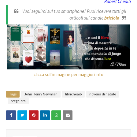
Robert Cheaib
Vuoi seguirci sul tuo smartphone? Puoi ricevere tutti gli
articoli sul canale
briciole
clicca sull'immagine per maggiori info
Tags
John Henry Newman
libricheaib
novena di natale
preghiera