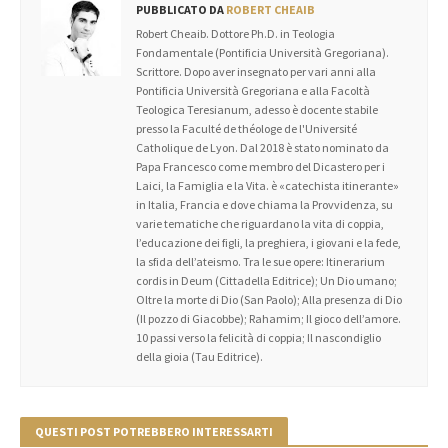
PUBBLICATO DA
ROBERT CHEAIB
Robert Cheaib. Dottore Ph.D. in Teologia
Fondamentale (Pontificia Università Gregoriana).
Scrittore. Dopo aver insegnato per vari anni alla
Pontificia Università Gregoriana e alla Facoltà
Teologica Teresianum, adesso è docente stabile
presso la Faculté de théologe de l'Université
Catholique de Lyon. Dal 2018 è stato nominato da
Papa Francesco come membro del Dicastero per i
Laici, la Famiglia e la Vita. è «catechista itinerante»
in Italia, Francia e dove chiama la Provvidenza, su
varie tematiche che riguardano la vita di coppia,
l’educazione dei figli, la preghiera, i giovani e la fede,
la sfida dell’ateismo. Tra le sue opere: Itinerarium
cordis in Deum (Cittadella Editrice); Un Dio umano;
Oltre la morte di Dio (San Paolo); Alla presenza di Dio
(Il pozzo di Giacobbe); Rahamim; Il gioco dell’amore.
10 passi verso la felicità di coppia; Il nascondiglio
della gioia (Tau Editrice).
QUESTI POST POTREBBERO INTERESSARTI