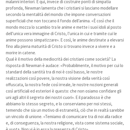
malanni interiori. E qui, invece di costruire ponti di simpatia
profonda, Newman lamenta che i cristiani si lasciano modellare
secondo la mentalità del mondo che impone conversazioni
superficiali che non toccano il fondo dell’anima. «È così che il
mondo mozza lo scambio tra le anime e mette i suoi idoli al posto
dell’unica vera immagine di Cristo, l’unica in cui e tramite cui le
anime possono simpatizzare». E così, le anime destinate a elevarsi
fino alla piena maturità di Cristo si trovano invece a vivere e a
morire in catene.
Qual è il motivo della mediocrità dei cristiani come società? La
risposta di Newman è audace: «Probabilmente, il motivo per cui lo
standard della santità tra di noi è così basso, le nostre
realizzazioni così povere, la nostra visione della verità così
offuscata, la nostra fede così irreale, le nostre nozioni generali
così artificiali ed esteriori è questo: che non osiamo confidare gli
uni agli altri il segreto dei nostri cuori». E il paradosso è che
abbiamo lo stesso segreto, e lo conserviamo per noi stessi,
temendo che sia un motivo di estraneità, ciò che in realtà sarebbe
un vincolo di unione. «Temiamo di comunicare tra di noi alla radice
e, di conseguenza, la nostra religione, vista come sistema sociale,
è vuota. Non vi è in essa la presenza di Cristo».