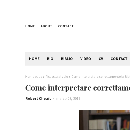
HOME
ABOUT
CONTACT
HOME
BIO
BIBLIO
VIDEO
CV
CONTACT
Home page
Risposta al volo
Come interpretare correttamente la Bibb
Come interpretare correttame
Robert Cheaib
marzo 28, 2019