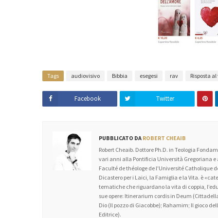
Tags
audiovisivo
Bibbia
esegesi
rav
Risposta al
Facebook
Twitter
PUBBLICATO DA
ROBERT CHEAIB
Robert Cheaib. Dottore Ph.D. in Teologia Fondame
vari anni alla Pontificia Università Gregoriana e
Faculté de théologe de l'Université Catholique
Dicastero per i Laici, la Famiglia e la Vita. è «c
tematiche che riguardano la vita di coppia, l’educa
sue opere: Itinerarium cordis in Deum (Cittadella
Dio (Il pozzo di Giacobbe); Rahamim; Il gioco dell’
Editrice).