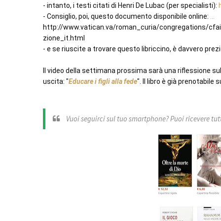
- intanto, i testi citati di Henri De Lubac (per specialisti): 
- Consiglio, poi, questo documento disponibile online: 
...
http://www.vatican.va/roman_curia/congregations/cf
zione_it.html

- e se riuscite a trovare questo libriccino, è davvero prezi
Il video della settimana prossima sarà una riflessione sull'e
uscita: "
Educare i figli alla fede
". Il libro è già prenotabi
Vuoi seguirci sul tuo smartphone? Puoi ricevere tutti