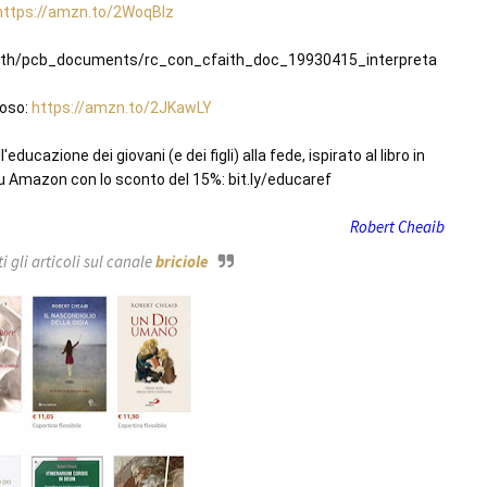
https://amzn.to/2WoqBIz
aith/pcb_documents/rc_con_cfaith_doc_19930415_interpreta
oso: 
https://amzn.to/2JKawLY
ducazione dei giovani (e dei figli) alla fede, ispirato al libro in 
le su Amazon con lo sconto del 15%: bit.ly/educaref
Robert Cheaib
 gli articoli sul canale
briciole