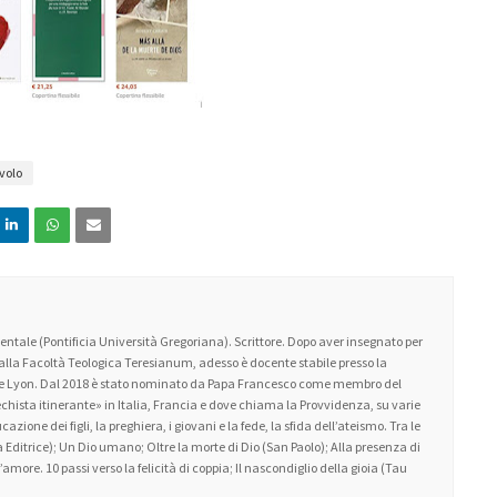
 volo
ntale (Pontificia Università Gregoriana). Scrittore. Dopo aver insegnato per
 alla Facoltà Teologica Teresianum, adesso è docente stabile presso la
 de Lyon. Dal 2018 è stato nominato da Papa Francesco come membro del
atechista itinerante» in Italia, Francia e dove chiama la Provvidenza, su varie
zione dei figli, la preghiera, i giovani e la fede, la sfida dell’ateismo. Tra le
 Editrice); Un Dio umano; Oltre la morte di Dio (San Paolo); Alla presenza di
amore. 10 passi verso la felicità di coppia; Il nascondiglio della gioia (Tau