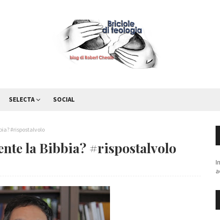
SELECTA
SOCIAL
ia? #rispostalvolo
nte la Bibbia? #rispostalvolo
I
a