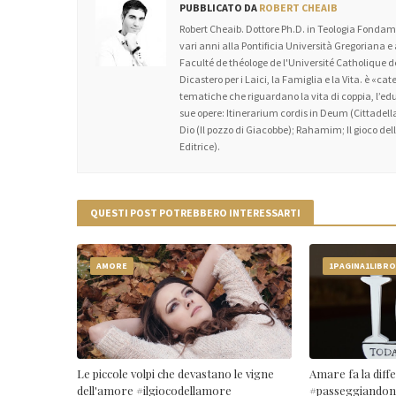
PUBBLICATO DA
ROBERT CHEAIB
Robert Cheaib. Dottore Ph.D. in Teologia Fondame
vari anni alla Pontificia Università Gregoriana e
Faculté de théologe de l'Université Catholique
Dicastero per i Laici, la Famiglia e la Vita. è «c
tematiche che riguardano la vita di coppia, l’educa
sue opere: Itinerarium cordis in Deum (Cittadella
Dio (Il pozzo di Giacobbe); Rahamim; Il gioco dell’
Editrice).
QUESTI POST POTREBBERO INTERESSARTI
AMORE
1PAGINA1LIBR
Le piccole volpi che devastano le vigne
Amare fa la diff
dell'amore #ilgiocodellamore
#passeggiandone