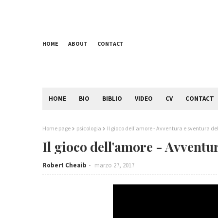
HOME
ABOUT
CONTACT
HOME
BIO
BIBLIO
VIDEO
CV
CONTACT
Home page
psicologia
Il gioco dell'amore - Avventura e sventura dell
Il gioco dell'amore - Avventur
Robert Cheaib
marzo 27, 2017