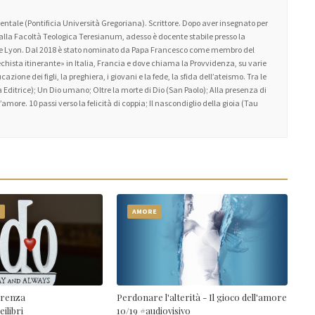
ntale (Pontificia Università Gregoriana). Scrittore. Dopo aver insegnato per
 alla Facoltà Teologica Teresianum, adesso è docente stabile presso la
 de Lyon. Dal 2018 è stato nominato da Papa Francesco come membro del
atechista itinerante» in Italia, Francia e dove chiama la Provvidenza, su varie
zione dei figli, la preghiera, i giovani e la fede, la sfida dell’ateismo. Tra le
 Editrice); Un Dio umano; Oltre la morte di Dio (San Paolo); Alla presenza di
amore. 10 passi verso la felicità di coppia; Il nascondiglio della gioia (Tau
O
AMORE
erenza
Perdonare l'alterità - Il gioco dell'amore
ilibri
10/19 #audiovisivo