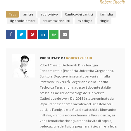
Robert Cheaib
Tags
amore
audiovisivo
Cantico dei cantici
famiglia
ilgiocodellamore
presentazione libri
psicologia
single
PUBBLICATO DA
ROBERT CHEAIB
Robert Cheaib. Dottore Ph.D. in Teologia
Fondamentale (Pontificia Università Gregoriana).
Scrittore. Dopo aver insegnato per vari anni alla
Pontificia Università Gregoriana e alla Facoltà
Teologica Teresianum, adesso è docente stabile
presso la Faculté de théologe de l'Université
Catholique de Lyon. Dal 2018 è stato nominato da
Papa Francesco come membro del Dicastero per i
Laici, la Famiglia e la Vita. è «catechista itinerante»
in Italia, Francia e dove chiama la Provvidenza, su
varie tematiche che riguardano la vita di coppia,
l’educazione dei figli, la preghiera, i giovani e la fede,