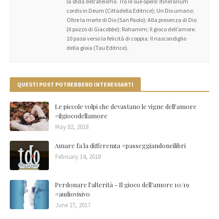
la sfida dell’ateismo. Tra le sue opere: Itinerarium
cordis in Deum (Cittadella Editrice); Un Dio umano;
Oltre la morte di Dio (San Paolo); Alla presenza di Dio
(Il pozzo di Giacobbe); Rahamim; Il gioco dell’amore.
10 passi verso la felicità di coppia; Il nascondiglio
della gioia (Tau Editrice).
QUESTI POST POTREBBERO INTERESSARTI
Le piccole volpi che devastano le vigne dell'amore
#ilgiocodellamore
May 02, 2018
Amare fa la differenza #passeggiandoneilibri
February 14, 2018
Perdonare l'alterità - Il gioco dell'amore 10/19
#audiovisivo
June 27, 2017