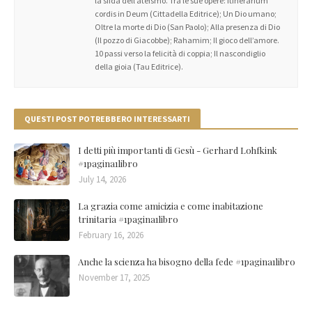
la sfida dell’ateismo. Tra le sue opere: Itinerarium
cordis in Deum (Cittadella Editrice); Un Dio umano;
Oltre la morte di Dio (San Paolo); Alla presenza di Dio
(Il pozzo di Giacobbe); Rahamim; Il gioco dell’amore.
10 passi verso la felicità di coppia; Il nascondiglio
della gioia (Tau Editrice).
QUESTI POST POTREBBERO INTERESSARTI
I detti più importanti di Gesù - Gerhard Lohfkink
#1pagina1libro
July 14, 2026
La grazia come amicizia e come inabitazione
trinitaria #1pagina1libro
February 16, 2026
Anche la scienza ha bisogno della fede #1pagina1libro
November 17, 2025