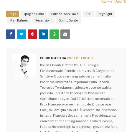
Robert Cheaib
Tags
1pagina1libro
Edizioni San Paolo
ESP
Highlight
Karl Rahner
Recensioni
Spirito Santo
PUBBLICATO DA
ROBERT CHEAIB
Robert Cheaib. Dottore Ph.D. in Teologia
Fondamentale (Pontificia Università Gregoriana).
Scrittore. Dopo aver insegnato per vari anni alla
Pontificia Università Gregoriana e alla Facoltà
Teologica Teresianum, adesso è docente stabile
presso la Faculté de théologe de l'Université
Catholique de Lyon. Dal 2018 è stato nominato da
Papa Francesco come membro del Dicastero per i
Laici, la Famiglia e la Vita. è «catechista itinerante»
in Italia, Francia e dove chiama la Provvidenza, su
varie tematiche che riguardano la vita di coppia,
l’educazione dei figli, la preghiera, i giovani e la fede,