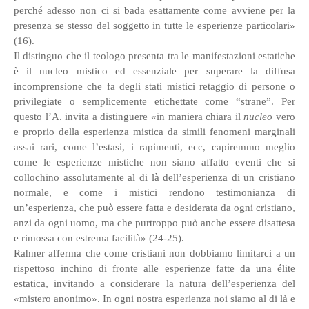
perché adesso non ci si bada esattamente come avviene per la
presenza se stesso del soggetto in tutte le esperienze particolari»
(16).
Il distinguo che il teologo presenta tra le manifestazioni estatiche
è il nucleo mistico ed essenziale per superare la diffusa
incomprensione che fa degli stati mistici retaggio di persone o
privilegiate o semplicemente etichettate come “strane”. Per
questo l’A. invita a distinguere «in maniera chiara il
nucleo
vero
e proprio della esperienza mistica da simili fenomeni marginali
assai rari, come l’estasi, i rapimenti, ecc, capiremmo meglio
come le esperienze mistiche non siano affatto eventi che si
collochino assolutamente al di là dell’esperienza di un cristiano
normale, e come i mistici rendono testimonianza di
un’esperienza, che può essere fatta e desiderata da ogni cristiano,
anzi da ogni uomo, ma che purtroppo può anche essere disattesa
e rimossa con estrema facilità» (24-25).
Rahner afferma che come cristiani non dobbiamo limitarci a un
rispettoso inchino di fronte alle esperienze fatte da una élite
estatica, invitando a considerare la natura dell’esperienza del
«mistero anonimo». In ogni nostra esperienza noi siamo al di là e