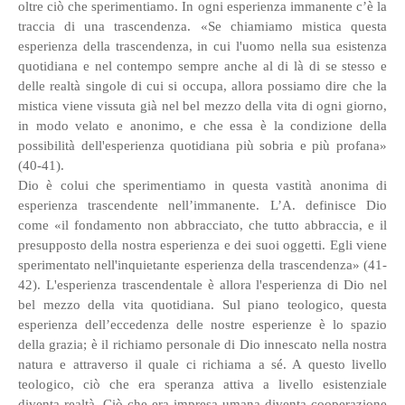
oltre ciò che sperimentiamo. In ogni esperienza immanente c’è la
traccia di una trascendenza. «Se chiamiamo mistica questa
esperienza della trascendenza, in cui l'uomo nella sua esistenza
quotidiana e nel contempo sempre anche al di là di se stesso e
delle realtà singole di cui si occupa, allora possiamo dire che la
mistica viene vissuta già nel bel mezzo della vita di ogni giorno,
in modo velato e anonimo, e che essa è la condizione della
possibilità dell'esperienza quotidiana più sobria e più profana»
(40-41).
Dio è colui che sperimentiamo in questa vastità anonima di
esperienza trascendente nell’immanente. L’A. definisce Dio
come «il fondamento non abbracciato, che tutto abbraccia, e il
presupposto della nostra esperienza e dei suoi oggetti. Egli viene
sperimentato nell'inquietante esperienza della trascendenza» (41-
42). L'esperienza trascendentale è allora l'esperienza di Dio nel
bel mezzo della vita quotidiana. Sul piano teologico, questa
esperienza dell’eccedenza delle nostre esperienze è lo spazio
della grazia; è il richiamo personale di Dio innescato nella nostra
natura e attraverso il quale ci richiama a sé. A questo livello
teologico, ciò che era speranza attiva a livello esistenziale
diventa realtà. Ciò che era impresa umana diventa cooperazione