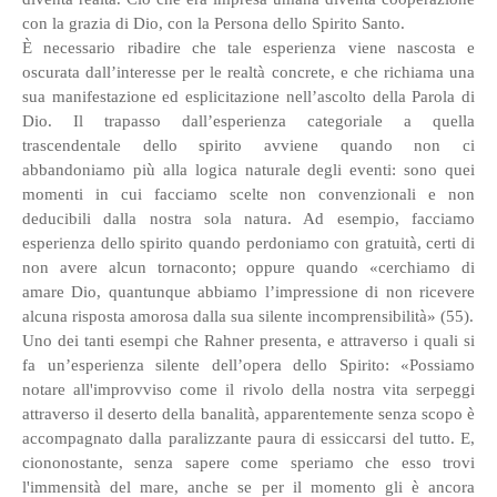
con la grazia di Dio, con la Persona dello Spirito Santo.
È necessario ribadire che tale esperienza viene nascosta e
oscurata dall’interesse per le realtà concrete, e che richiama una
sua manifestazione ed esplicitazione nell’ascolto della Parola di
Dio. Il trapasso dall’esperienza categoriale a quella
trascendentale dello spirito avviene quando non ci
abbandoniamo più alla logica naturale degli eventi: sono quei
momenti in cui facciamo scelte non convenzionali e non
deducibili dalla nostra sola natura. Ad esempio, facciamo
esperienza dello spirito quando perdoniamo con gratuità, certi di
non avere alcun tornaconto; oppure quando «cerchiamo di
amare Dio, quantunque abbiamo l’impressione di non ricevere
alcuna risposta amorosa dalla sua silente incomprensibilità» (55).
Uno dei tanti esempi che Rahner presenta, e attraverso i quali si
fa un’esperienza silente dell’opera dello Spirito: «Possiamo
notare all'improvviso come il rivolo della nostra vita serpeggi
attraverso il deserto della banalità, apparentemente senza scopo è
accompagnato dalla paralizzante paura di essiccarsi del tutto. E,
ciononostante, senza sapere come speriamo che esso trovi
l'immensità del mare, anche se per il momento gli è ancora