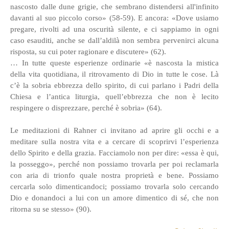
nascosto dalle dune grigie, che sembrano distendersi all'infinito
davanti al suo piccolo corso» (58-59). E ancora: «Dove usiamo
pregare, rivolti ad una oscurità silente, e ci sappiamo in ogni
caso esauditi, anche se dall’aldilà non sembra pervenirci alcuna
risposta, su cui poter ragionare e discutere» (62).
… In tutte queste esperienze ordinarie «è nascosta la mistica
della vita quotidiana, il ritrovamento di Dio in tutte le cose. Là
c’è la sobria ebbrezza dello spirito, di cui parlano i Padri della
Chiesa e l’antica liturgia, quell’ebbrezza che non è lecito
respingere o disprezzare, perché è sobria» (64).
Le meditazioni di Rahner ci invitano ad aprire gli occhi e a
meditare sulla nostra vita e a cercare di scoprirvi l’esperienza
dello Spirito e della grazia. Facciamolo non per dire: «essa è qui,
la posseggo», perché non possiamo trovarla per poi reclamarla
con aria di trionfo quale nostra proprietà e bene. Possiamo
cercarla solo dimenticandoci; possiamo trovarla solo cercando
Dio e donandoci a lui con un amore dimentico di sé, che non
ritorna su se stesso» (90).