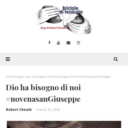
Home page
san Giuseppe
Dio ha bisogno di noi #novenasanGiuseppe
Dio ha bisogno di noi
#novenasanGiuseppe
Robert Cheaib
marzo 10, 2016