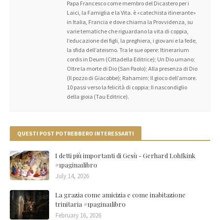
Papa Francesco come membro del Dicastero per i
Laici, la Famiglia e la Vita. è «catechista itinerante»
in Italia, Francia e dove chiama la Provvidenza, su
varie tematiche che riguardano la vita di coppia,
l’educazione dei figli, la preghiera, i giovani e la fede,
la sfida dell’ateismo. Tra le sue opere: Itinerarium
cordis in Deum (Cittadella Editrice); Un Dio umano;
Oltre la morte di Dio (San Paolo); Alla presenza di Dio
(Il pozzo di Giacobbe); Rahamim; Il gioco dell’amore.
10 passi verso la felicità di coppia; Il nascondiglio
della gioia (Tau Editrice).
QUESTI POST POTREBBERO INTERESSARTI
I detti più importanti di Gesù - Gerhard Lohfkink
#1pagina1libro
July 14, 2026
La grazia come amicizia e come inabitazione
trinitaria #1pagina1libro
February 16, 2026