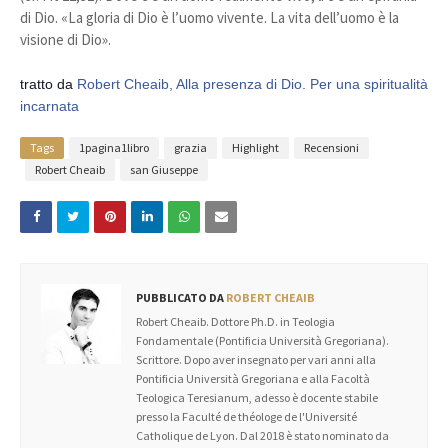
di Dio. «La gloria di Dio è l’uomo vivente. La vita dell’uomo è la
visione di Dio».
tratto da
Robert Cheaib, Alla presenza di Dio. Per una spiritualità
incarnata
Tags
1pagina1libro
grazia
Highlight
Recensioni
Robert Cheaib
san Giuseppe
PUBBLICATO DA
ROBERT CHEAIB
Robert Cheaib. Dottore Ph.D. in Teologia
Fondamentale (Pontificia Università Gregoriana).
Scrittore. Dopo aver insegnato per vari anni alla
Pontificia Università Gregoriana e alla Facoltà
Teologica Teresianum, adesso è docente stabile
presso la Faculté de théologe de l'Université
Catholique de Lyon. Dal 2018 è stato nominato da