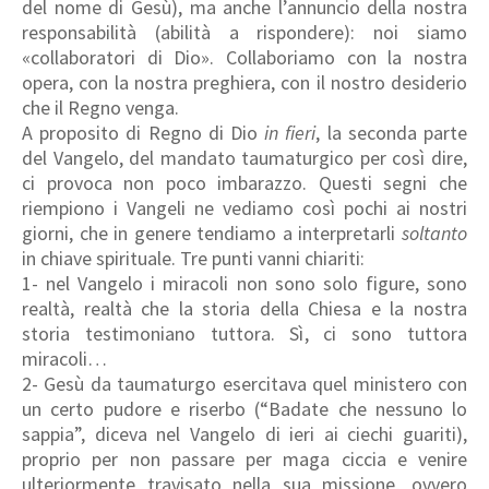
del nome di Gesù), ma anche l’annuncio della nostra
responsabilità (abilità a rispondere): noi siamo
«collaboratori di Dio». Collaboriamo con la nostra
opera, con la nostra preghiera, con il nostro desiderio
che il Regno venga.
A proposito di Regno di Dio
in fieri
, la seconda parte
del Vangelo, del mandato taumaturgico per così dire,
ci provoca non poco imbarazzo. Questi segni che
riempiono i Vangeli ne vediamo così pochi ai nostri
giorni, che in genere tendiamo a interpretarli
soltanto
in chiave spirituale. Tre punti vanni chiariti:
1- nel Vangelo i miracoli non sono solo figure, sono
realtà, realtà che la storia della Chiesa e la nostra
storia testimoniano tuttora. Sì, ci sono tuttora
miracoli…
2- Gesù da taumaturgo esercitava quel ministero con
un certo pudore e riserbo (“Badate che nessuno lo
sappia”, diceva nel Vangelo di ieri ai ciechi guariti),
proprio per non passare per maga ciccia e venire
ulteriormente travisato nella sua missione, ovvero