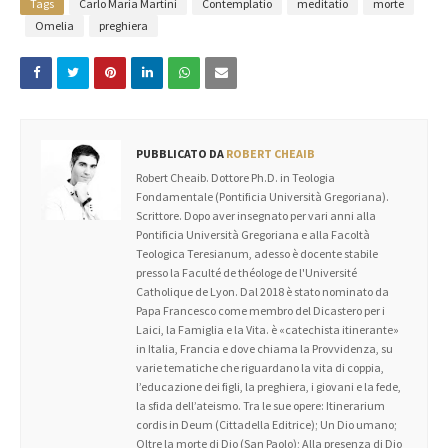
Tags
Carlo Maria Martini
Contemplatio
meditatio
morte
Omelia
preghiera
PUBBLICATO DA
ROBERT CHEAIB
Robert Cheaib. Dottore Ph.D. in Teologia
Fondamentale (Pontificia Università Gregoriana).
Scrittore. Dopo aver insegnato per vari anni alla
Pontificia Università Gregoriana e alla Facoltà
Teologica Teresianum, adesso è docente stabile
presso la Faculté de théologe de l'Université
Catholique de Lyon. Dal 2018 è stato nominato da
Papa Francesco come membro del Dicastero per i
Laici, la Famiglia e la Vita. è «catechista itinerante»
in Italia, Francia e dove chiama la Provvidenza, su
varie tematiche che riguardano la vita di coppia,
l’educazione dei figli, la preghiera, i giovani e la fede,
la sfida dell’ateismo. Tra le sue opere: Itinerarium
cordis in Deum (Cittadella Editrice); Un Dio umano;
Oltre la morte di Dio (San Paolo); Alla presenza di Dio