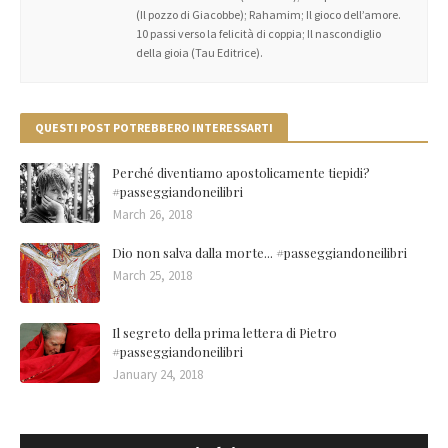
(Il pozzo di Giacobbe); Rahamim; Il gioco dell’amore.
10 passi verso la felicità di coppia; Il nascondiglio
della gioia (Tau Editrice).
QUESTI POST POTREBBERO INTERESSARTI
Perché diventiamo apostolicamente tiepidi?
#passeggiandoneilibri
March 26, 2018
Dio non salva dalla morte... #passeggiandoneilibri
March 25, 2018
Il segreto della prima lettera di Pietro
#passeggiandoneilibri
January 24, 2018