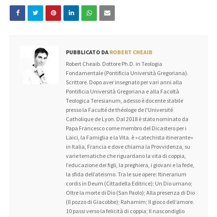
PUBBLICATO DA
ROBERT CHEAIB
Robert Cheaib. Dottore Ph.D. in Teologia
Fondamentale (Pontificia Università Gregoriana).
Scrittore. Dopo aver insegnato per vari anni alla
Pontificia Università Gregoriana e alla Facoltà
Teologica Teresianum, adesso è docente stabile
presso la Faculté de théologe de l'Université
Catholique de Lyon. Dal 2018 è stato nominato da
Papa Francesco come membro del Dicastero per i
Laici, la Famiglia e la Vita. è «catechista itinerante»
in Italia, Francia e dove chiama la Provvidenza, su
varie tematiche che riguardano la vita di coppia,
l’educazione dei figli, la preghiera, i giovani e la fede,
la sfida dell’ateismo. Tra le sue opere: Itinerarium
cordis in Deum (Cittadella Editrice); Un Dio umano;
Oltre la morte di Dio (San Paolo); Alla presenza di Dio
(Il pozzo di Giacobbe); Rahamim; Il gioco dell’amore.
10 passi verso la felicità di coppia; Il nascondiglio