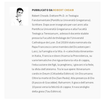
PUBBLICATO DA
ROBERT CHEAIB
Robert Cheaib. Dottore Ph.D. in Teologia
Fondamentale (Pontificia Università Gregoriana).
Scrittore. Dopo aver insegnato per vari anni alla
Pontificia Università Gregoriana e alla Facoltà
Teologica Teresianum, adesso è docente stabile
presso la Faculté de théologe de l'Université
Catholique de Lyon. Dal 2018 è stato nominato da
Papa Francesco come membro del Dicastero per i
Laici, la Famiglia e la Vita. è «catechista itinerante»
in Italia, Francia e dove chiama la Provvidenza, su
varie tematiche che riguardano la vita di coppia,
l’educazione dei figli, la preghiera, i giovani e la fede,
la sfida dell’ateismo. Tra le sue opere: Itinerarium
cordis in Deum (Cittadella Editrice); Un Dio umano;
Oltre la morte di Dio (San Paolo); Alla presenza di Dio
(Il pozzo di Giacobbe); Rahamim; Il gioco dell’amore.
10 passi verso la felicità di coppia; Il nascondiglio
della gioia (Tau Editrice).