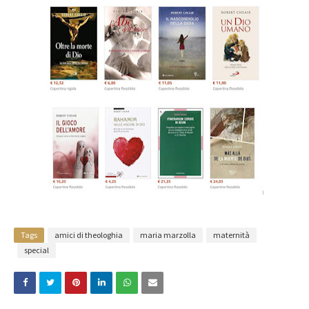
Tags
amici di theologhia
maria marzolla
maternità
special