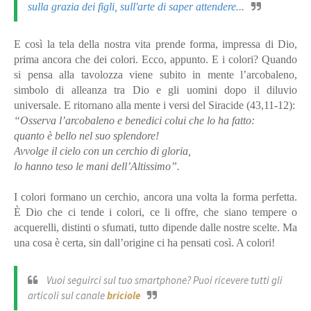
sulla grazia dei figli, sull'arte di saper attendere...
E così la tela della nostra vita prende forma, impressa di Dio,
prima ancora che dei colori. Ecco, appunto. E i colori? Quando
si pensa alla tavolozza viene subito in mente l’arcobaleno,
simbolo di alleanza tra Dio e gli uomini dopo il diluvio
universale. E ritornano alla mente i versi del Siracide (43,11-12):
“Osserva l’arcobaleno e benedici colui che lo ha fatto:
quanto è bello nel suo splendore!
Avvolge il cielo con un cerchio di gloria,
lo hanno teso le mani dell’Altissimo”.
I colori formano un cerchio, ancora una volta la forma perfetta.
È Dio che ci tende i colori, ce li offre, che siano tempere o
acquerelli, distinti o sfumati, tutto dipende dalle nostre scelte. Ma
una cosa è certa, sin dall’origine ci ha pensati così. A colori!
Vuoi seguirci sul tuo smartphone? Puoi ricevere tutti gli
articoli sul canale
briciole