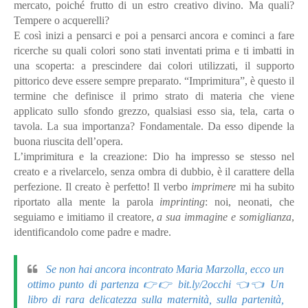
mercato, poiché frutto di un estro creativo divino. Ma quali?
Tempere o acquerelli?
E così inizi a pensarci e poi a pensarci ancora e cominci a fare
ricerche su quali colori sono stati inventati prima e ti imbatti in
una scoperta: a prescindere dai colori utilizzati, il supporto
pittorico deve essere sempre preparato. “Imprimitura”, è questo il
termine che definisce il primo strato di materia che viene
applicato sullo sfondo grezzo, qualsiasi esso sia, tela, carta o
tavola. La sua importanza? Fondamentale. Da esso dipende la
buona riuscita dell’opera.
L’imprimitura e la creazione: Dio ha impresso se stesso nel
creato e a rivelarcelo, senza ombra di dubbio, è il carattere della
perfezione. Il creato è perfetto! Il verbo
imprimere
mi ha subito
riportato alla mente la parola
imprinting
: noi, neonati, che
seguiamo e imitiamo il creatore,
a sua immagine e somiglianza
,
identificandolo come padre e madre.
Se non hai ancora incontrato Maria Marzolla, ecco un
ottimo punto di partenza 👉👉 bit.ly/2occhi 👈👈 Un
libro di rara delicatezza sulla maternità, sulla partenità,