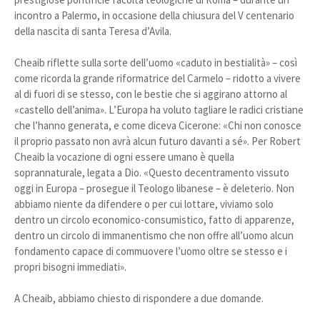
incontro a Palermo, in occasione della chiusura del V centenario
della nascita di santa Teresa d’Avila.
Cheaib riflette sulla sorte dell’uomo «caduto in bestialità» – così
come ricorda la grande riformatrice del Carmelo – ridotto a vivere
al di fuori di se stesso, con le bestie che si aggirano attorno al
«castello dell’anima». L’Europa ha voluto tagliare le radici cristiane
che l’hanno generata, e come diceva Cicerone: «Chi non conosce
il proprio passato non avrà alcun futuro davanti a sé». Per Robert
Cheaib la vocazione di ogni essere umano è quella
soprannaturale, legata a Dio. «Questo decentramento vissuto
oggi in Europa – prosegue il Teologo libanese – è deleterio. Non
abbiamo niente da difendere o per cui lottare, viviamo solo
dentro un circolo economico-consumistico, fatto di apparenze,
dentro un circolo di immanentismo che non offre all’uomo alcun
fondamento capace di commuovere l’uomo oltre se stesso e i
propri bisogni immediati».
A Cheaib, abbiamo chiesto di rispondere a due domande.