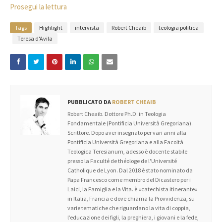
Prosegui la lettura
Tags
Highlight
intervista
Robert Cheaib
teologia politica
Teresa d'Avila
PUBBLICATO DA
ROBERT CHEAIB
Robert Cheaib. Dottore Ph.D. in Teologia
Fondamentale (Pontificia Università Gregoriana).
Scrittore. Dopo aver insegnato per vari anni alla
Pontificia Università Gregoriana e alla Facoltà
Teologica Teresianum, adesso è docente stabile
presso la Faculté de théologe de l'Université
Catholique de Lyon. Dal 2018 è stato nominato da
Papa Francesco come membro del Dicastero per i
Laici, la Famiglia e la Vita. è «catechista itinerante»
in Italia, Francia e dove chiama la Provvidenza, su
varie tematiche che riguardano la vita di coppia,
l’educazione dei figli, la preghiera, i giovani e la fede,