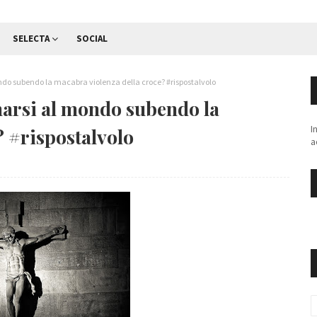
SELECTA
SOCIAL
ondo subendo la macabra violenza della croce? #rispostalvolo
narsi al mondo subendo la
I
? #rispostalvolo
a