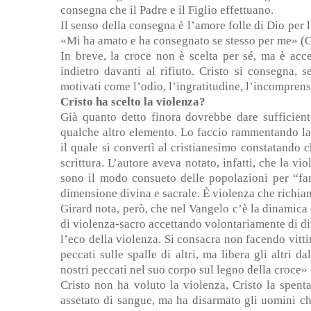
consegna che il Padre e il Figlio effettuano.
Il senso della consegna è l’amore folle di Dio per 
«Mi ha amato e ha consegnato se stesso per me» (G
In breve, la croce non è scelta per sé, ma è ac
indietro davanti al rifiuto. Cristo si consegna, 
motivati come l’odio, l’ingratitudine, l’incomprensio
Cristo ha scelto la violenza?
Già quanto detto finora dovrebbe dare sufficien
qualche altro elemento. Lo faccio rammentando la
il quale si convertì al cristianesimo constatando 
scrittura. L’autore aveva notato, infatti, che la vi
sono il modo consueto delle popolazioni per “far
dimensione divina e sacrale. È violenza che richia
Girard nota, però, che nel Vangelo c’è la dinamica 
di violenza-sacro accettando volontariamente di di
l’eco della violenza. Si consacra non facendo vitt
peccati sulle spalle di altri, ma libera gli altri
nostri peccati nel suo corpo sul legno della croce» 
Cristo non ha voluto la violenza, Cristo la spen
assetato di sangue, ma ha disarmato gli uomini che