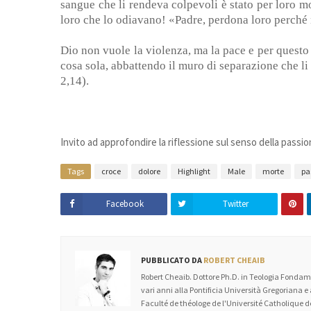
sangue che li rendeva colpevoli è stato per loro mo
loro che lo odiavano! «Padre, perdona loro perché
Dio non vuole la violenza, ma la pace e per questo 
cosa sola, abbattendo il muro di separazione che li 
2,14).
Invito ad approfondire la riflessione sul senso della pass
Tags
croce
dolore
Highlight
Male
morte
pa
Facebook
Twitter
PUBBLICATO DA
ROBERT CHEAIB
Robert Cheaib. Dottore Ph.D. in Teologia Fondame
vari anni alla Pontificia Università Gregoriana e
Faculté de théologe de l'Université Catholique