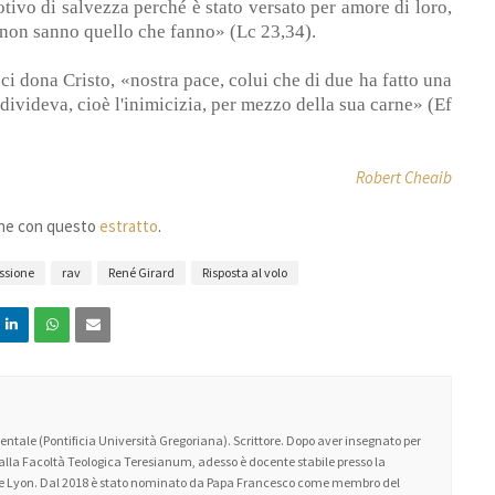
tivo di salvezza perché è stato versato per amore di loro,
 non sanno quello che fanno» (Lc 23,34).
ci dona Cristo, «nostra pace, colui che di due ha fatto una
divideva, cioè l'inimicizia, per mezzo della sua carne» (Ef
Robert Cheaib
ione con questo
estratto
.
ssione
rav
René Girard
Risposta al volo
ntale (Pontificia Università Gregoriana). Scrittore. Dopo aver insegnato per
 alla Facoltà Teologica Teresianum, adesso è docente stabile presso la
 de Lyon. Dal 2018 è stato nominato da Papa Francesco come membro del