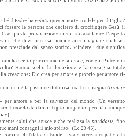
de succinte:
Cristo ha scelto la croce? Cristo ha scelto la
rché il Padre ha
voluto
questa morte crudele per il Figlio?
i fossero le persone che decisero di crocifiggere Gesù, il
! Con questa provocazione invito a considerare l’aspetto
Gesù e che deve necessariamente accompagnare qualsiasi
 non prescinde dal senso storico. Scindere i due significa
o non ha scelto primariamente la croce, come il Padre non
celto? Hanno scelto la donazione e la consegna totale
lla creazione: Dio crea per amore e proprio per amore ri-
azione non è la passione dolorosa, ma la consegna (
tradere
 – per amore e per la salvezza del mondo (Un versetto
mato il mondo da dare il Figlio unigenito, perché chiunque
na»).
amente colui che agisce e che realizza la
parádosis
, fino
ue mani consegni il mio spirito» (Lc 23,46).
i romani, di Pilato, di Erode… sono «terze» rispetto alla