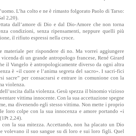
l’uomo. L’ha colto e ne è rimasto folgorato Paolo di Tarso:
al 2,20).
cettata dall’amore di Dio e dal Dio-Amore che non torna
senza condizioni, senza ripensamenti, neppure quelli più
ne, il rifiuto espressi nella croce.
te materiale per rispondere di no. Ma vorrei aggiungere
 vicenda di un grande antropologo francese, René Girard
che il Vangelo è antropologicamente diverso da ogni altra
olenza è «il cuore e l’anima segreta del sacro». I sacri-fici
si sacre” per consacrarsi e entrare in comunione con la
ma violenza.
dell’uscita dalla violenza. Gesù spezza il binomio vizioso
ventare vittima innocente. Con la sua accettazione spegne
ime, ma divenendo egli stesso vittima. Non mette i proprio
 dalle loro colpe con la sua innocenza e amore portando «i
(1Pt 2,24).
ta con la sua mitezza. Accettando, non ha placato un Dio
 volevano il suo sangue su di loro e sui loro figli. Quel