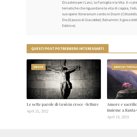
Dicastero per i Laici, la Famiglia e la Vita. è «c
tematiche che riguardano la vita di coppia, l’educa
sue opere: Itinerarium cordis in Deum (Cittadella
Dio (Il pozzo di Giacobbe); Rahamim; Il gioco dell’
Editrice).
QUESTI POST POTREBBERO INTERESSARTI
CROCE
AMICI DI THEO
Le sette parole di Gesù in croce #letture
Amore e sacrifici
insieme a Santa
April 15, 2022
April 19, 2019