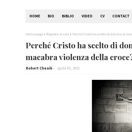
HOME
BIO
BIBLIO
VIDEO
CV
CONTACT
Home page
Risposta al volo
Perché Cristo ha scelto di donarsi al m
Perché Cristo ha scelto di do
macabra violenza della croce
Robert Cheaib
aprile 03, 2015