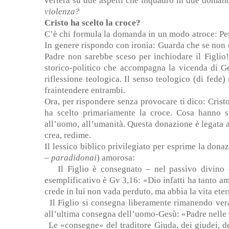
verterà su due aspetti che inquadro in due doman
violenza?
Cristo ha scelto la croce?
C’è chi formula la domanda in un modo atroce: Pe
In genere rispondo con ironia: Guarda che se non c
Padre non sarebbe sceso per inchiodare il Figlio
storico-politico che accompagna la vicenda di 
riflessione teologica. Il senso teologico (di fede)
fraintendere entrambi.
Ora, per rispondere senza provocare ti dico: Crist
ha scelto primariamente la croce. Cosa hanno s
all’uomo, all’umanità. Questa donazione è legata a
crea, redime.
Il lessico biblico privilegiato per esprime la don
– paradidonai
) amorosa:
-
Il Figlio è consegnato – nel passivo divino
esemplificativo è Gv 3,16: «Dio infatti ha tanto a
crede in lui non vada perduto, ma abbia la vita eter
-
Il Figlio si consegna liberamente rimanendo ver
all’ultima consegna dell’uomo-Gesù: «Padre nelle t
-
Le «consegne» del traditore Giuda, dei giudei, de