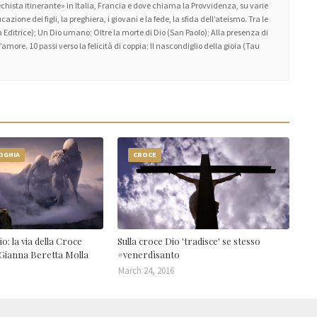
atechista itinerante» in Italia, Francia e dove chiama la Provvidenza, su varie
zione dei figli, la preghiera, i giovani e la fede, la sfida dell’ateismo. Tra le
 Editrice); Un Dio umano; Oltre la morte di Dio (San Paolo); Alla presenza di
amore. 10 passi verso la felicità di coppia; Il nascondiglio della gioia (Tau
LOGHIA
CROCE
o: la via della Croce
Sulla croce Dio 'tradisce' se stesso
 Gianna Beretta Molla
#venerdìsanto
March 24, 2016