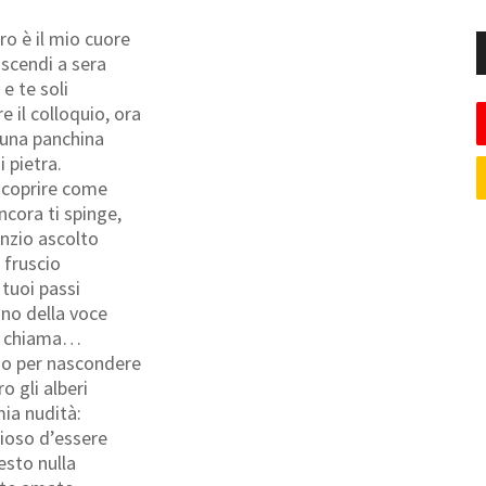
ro è il mio cuore
 scendi a sera
 e te soli
e il colloquio, ora
 una panchina
i pietra.
scoprire come
cora ti spinge,
enzio ascolto
l fruscio
 tuoi passi
ono della voce
e chiama…
o per nascondere
ro gli alberi
mia nudità:
ioso d’essere
esto nulla