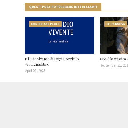
QUESTI POST POTREBBERO INTERESSARTI
EDIZIONI SAN PAOLO
CITTÀ NUOVA
È il Dio vivente di Luigi Borriello
Cos'è la mistica
#1pagina1libro
September 21, 20
April 09, 2025