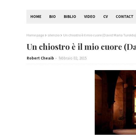
HOME
BIO
BIBLIO
VIDEO
CV
CONTACT
Home page
silenzio
Un chiostro è il mio cuore (David Maria Turoldo
Un chiostro è il mio cuore (
Robert Cheaib
febbraio 02, 2015