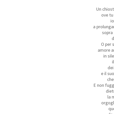
Un chiost
ove tu
io
a prolungar
sopra
d
O per 
amore an
in sil
i
dei
e il su
ch
E non fugg
diet
la 
orgogl
qu