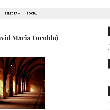
SELECTA
SOCIAL
)
David Maria Turoldo)
I
a