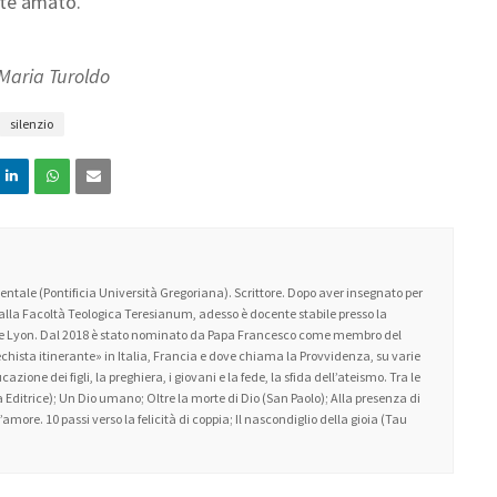
te amato.
Maria Turoldo
silenzio
ntale (Pontificia Università Gregoriana). Scrittore. Dopo aver insegnato per
 alla Facoltà Teologica Teresianum, adesso è docente stabile presso la
 de Lyon. Dal 2018 è stato nominato da Papa Francesco come membro del
atechista itinerante» in Italia, Francia e dove chiama la Provvidenza, su varie
zione dei figli, la preghiera, i giovani e la fede, la sfida dell’ateismo. Tra le
 Editrice); Un Dio umano; Oltre la morte di Dio (San Paolo); Alla presenza di
amore. 10 passi verso la felicità di coppia; Il nascondiglio della gioia (Tau