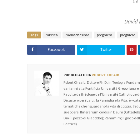
da 
David 
Tags
mistica
monachesimo
preghiera
preghiere
Facebook
Twitter
PUBBLICATO DA
ROBERT CHEAIB
Robert Cheaib. Dottore Ph.D. in Teologia Fondame
vari anni alla Pontificia Università Gregoriana e
Faculté de théologe de l'Université Catholique
Dicastero per i Laici, la Famiglia e la Vita. è «c
tematiche che riguardano la vita di coppia, l’educa
sue opere: Itinerarium cordis in Deum (Cittadella
Dio (Il pozzo di Giacobbe); Rahamim; Il gioco dell’
Editrice).