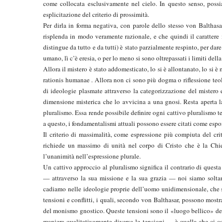
come collocata esclusivamente nel cielo. In questo senso, possi
esplicitazione del criterio di prossimità.
Per dirla in forma negativa, con parole dello stesso von Balthasa
risplenda in modo veramente razionale, e che quindi il carattere m
distingue da tutto e da tutti) è stato parzialmente respinto, per da
umano, lì c’è eresia, o per lo meno si sono oltrepassati i limiti dell
Allora il mistero è stato addomesticato, lo si è allontanato, lo si è
rationis humanae . Allora non ci sono più dogma o riflessione teol
di ideologie plasmate attraverso la categorizzazione del mistero 
dimensione misterica che lo avvicina a una gnosi. Resta aperta l
pluralismo. Essa rende possibile definire ogni cattivo pluralism
a questo, i fondamentalismi attuali possono essere citati come esp
Il criterio di massimalità, come espressione più compiuta del crit
richiede un massimo di unità nel corpo di Cristo che è la Chie
l’unanimità nell’espressione plurale.
Un cattivo approccio al pluralismo significa il contrario di questa
— attraverso la sua missione e la sua grazia — noi siamo soltant
cadiamo nelle ideologie proprie dell’uomo unidimensionale, che si
tensioni e conflitti, i quali, secondo von Balthasar, possono mos
del monismo gnostico. Queste tensioni sono il «luogo bellico» del 
maniera qualitativamente diversa le tensioni — è quella che ci cost