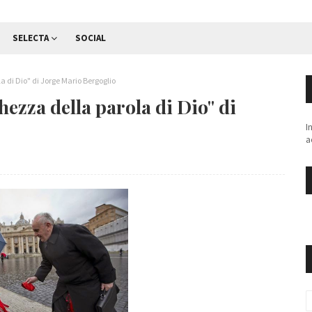
SELECTA
SOCIAL
a di Dio" di Jorge Mario Bergoglio
hezza della parola di Dio" di
I
a