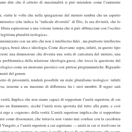
amo dire che il criterio di massimalità si può intendere come l’eminente
r, «tutte le volte che nella spiegazione del mistero sembra che un aspetto
isterico (che indica la “radicale diversità” di Dio, la sua divinità, che lo
re libera espressione a una visione terrena che si può abbracciare con l’occhio
a legittima pluralità teologica».
 minimizzato con un atto che non è intellectus fidei , ma piuttosto intellectus
ogica, bensì idea e ideologia. Come dicevamo sopra, infatti, in questo tipo
esiste una dimensione che diventa una sorta di caricatura del mistero, una
a problematica della relazione ideologia-gnosi, che tocca la questione del
o teologico come un monismo gnostico con pretese programmatiche. Riguardo
onenti del genere.
erio di prossimità, renderà possibile un reale pluralismo teologico: infatti
sa, insieme a un massimo di differenza tra i suoi membri. Il segno sarà
 verità. Implica che non siamo capaci di sopportare l’unità superiore, di cui
o un frammento, sicché l’unità resta spostata dal tutto alla parte, e così
 erge a «signore» della verità. L’unità superiore implica che si sopportino
trarsi come dissonanze, che tuttavia non vanno mai confuse con la cacofonia
Vangelo, e l’unità superiore a cui aspiriamo — unità in cui si risolvono in
ituisce in creature, in servi; è quella che ci dà un riferimento alla nostra