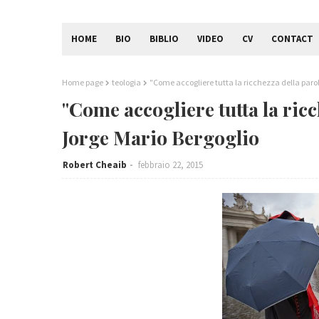
HOME
BIO
BIBLIO
VIDEO
CV
CONTACT
Home page
teologia
"Come accogliere tutta la ricchezza della parol
"Come accogliere tutta la ricc
Jorge Mario Bergoglio
Robert Cheaib
febbraio 22, 2015