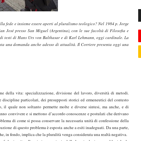
lla fede e insieme essere aperti al pluralismo teologico? Nel 1984 p. Jorge
n José presso San Miguel (Argentina), con le sue facoltà di Filosofia e
a di testi di Hans Urs von Balthasar e di Karl Lehmann, oggi cardinale. La
onta una domanda anche adesso di attualità. Il Corriere presenta oggi una
e della vita: specializzazione, divisione del lavoro, diversità di metodi.
e discipline particolari, dei presupposti storici ed ermeneutici del contesto
o, il quale non soltanto permette molte e diverse sintesi, ma anche, e di
i fanno convivere e si mettono d’accordo conoscenze e postulati che derivano
roblema di come si possa conservare la necessaria unità di confessione della
luzione di questo problema è esposta anche a esiti inadeguati. Da una parte,
he, in fondo, implica che la pluralità venga considerata una realtà negativa.