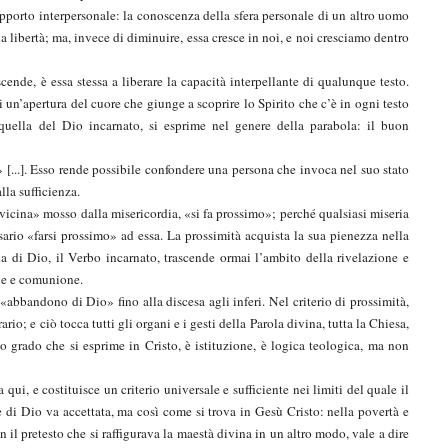
rapporto interpersonale: la conoscenza della sfera personale di un altro uomo
 libertà; ma, invece di diminuire, essa cresce in noi, e noi cresciamo dentro
ende, è essa stessa a liberare la capacità interpellante di qualunque testo.
i un’apertura del cuore che giunge a scoprire lo Spirito che c’è in ogni testo
è quella del Dio incarnato, si esprime nel genere della parabola: il buon
» [...]. Esso rende possibile confondere una persona che invoca nel suo stato
lla sufficienza.
vvicina» mosso dalla misericordia, «si fa prossimo»; perché qualsiasi miseria
ario «farsi prossimo» ad essa. La prossimità acquista la sua pienezza nella
la di Dio, il Verbo incarnato, trascende ormai l’ambito della rivelazione e
one e comunione.
’«abbandono di Dio» fino alla discesa agli inferi. Nel criterio di prossimità,
rio; e ciò tocca tutti gli organi e i gesti della Parola divina, tutta la Chiesa,
o grado che si esprime in Cristo, è istituzione, è logica teologica, ma non
 qui, e costituisce un criterio universale e sufficiente nei limiti del quale il
e di Dio va accettata, ma così come si trova in Gesù Cristo: nella povertà e
l pretesto che si raffigurava la maestà divina in un altro modo, vale a dire