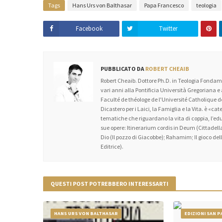
Tags
Hans Urs von Balthasar
Papa Francesco
teologia
Facebook
Twitter
PUBBLICATO DA
ROBERT CHEAIB
Robert Cheaib. Dottore Ph.D. in Teologia Fondame
vari anni alla Pontificia Università Gregoriana e
Faculté de théologe de l'Université Catholique
Dicastero per i Laici, la Famiglia e la Vita. è «c
tematiche che riguardano la vita di coppia, l’educa
sue opere: Itinerarium cordis in Deum (Cittadella
Dio (Il pozzo di Giacobbe); Rahamim; Il gioco dell’
Editrice).
QUESTI POST POTREBBERO INTERESSARTI
HANS URS VON BALTHASAR
EDIZIONI SAN 