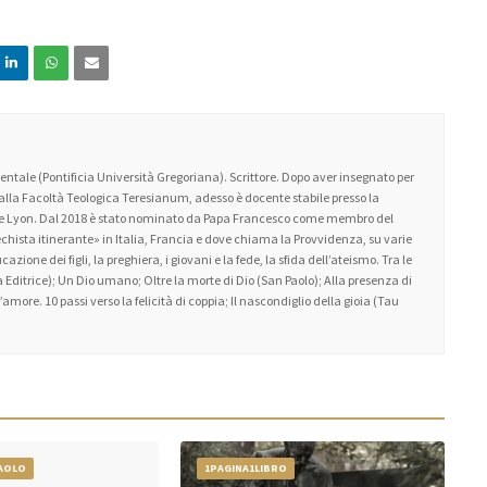
ntale (Pontificia Università Gregoriana). Scrittore. Dopo aver insegnato per
 alla Facoltà Teologica Teresianum, adesso è docente stabile presso la
 de Lyon. Dal 2018 è stato nominato da Papa Francesco come membro del
atechista itinerante» in Italia, Francia e dove chiama la Provvidenza, su varie
zione dei figli, la preghiera, i giovani e la fede, la sfida dell’ateismo. Tra le
 Editrice); Un Dio umano; Oltre la morte di Dio (San Paolo); Alla presenza di
amore. 10 passi verso la felicità di coppia; Il nascondiglio della gioia (Tau
PAOLO
1PAGINA1LIBRO