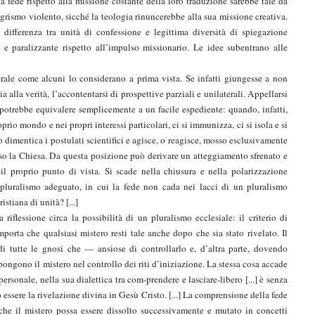
a fede rispetto alla missione costante della loro traduzione sarebbe tale da
egrismo violento, sicché la teologia rinuncerebbe alla sua missione creativa.
 differenza tra unità di confessione e legittima diversità di spiegazione
e e paralizzante rispetto all’impulso missionario. Le idee subentrano alle
trale come alcuni lo considerano a prima vista. Se infatti giungesse a non
 alla verità, l’accontentarsi di prospettive parziali e unilaterali. Appellarsi
potrebbe equivalere semplicemente a un facile espediente: quando, infatti,
rio mondo e nei propri interessi particolari, ci si immunizza, ci si isola e si
dimentica i postulati scientifici e agisce, o reagisce, mosso esclusivamente
 verso la Chiesa. Da questa posizione può derivare un atteggiamento sfrenato e
 il proprio punto di vista. Si scade nella chiusura e nella polarizzazione
 pluralismo adeguato, in cui la fede non cada nei lacci di un pluralismo
stiana di unità? [...]
riflessione circa la possibilità di un pluralismo ecclesiale: il criterio di
omporta che qualsiasi mistero resti tale anche dopo che sia stato rivelato. Il
di tutte le gnosi che — ansiose di controllarlo e, d’altra parte, dovendo
ngono il mistero nel controllo dei riti d’iniziazione. La stessa cosa accade
sonale, nella sua dialettica tra com-prendere e lasciare-libero [...] è senza
essere la rivelazione divina in Gesù Cristo. [...] La comprensione della fede
che il mistero possa essere dissolto successivamente e mutato in concetti