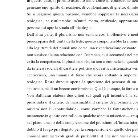
In questo caso, il primato assoluto delle forme di confessione dell
generare uno spirito di reazione, di conformismo, di ghetto, di int
Se si seguisse questa opzione, verrebbe soppressa la necessaria
teologica; ne risulterebbe un’unità morta, artificiale, oppriment
persone e si apre la strada all’ideologia.
Dall’altra parte, il pluralismo non sembra così inoffensivo e neu
preoccuparsi dell’unità della fede, questo comporterebbe la rinuncia
alla legittimità del pluralismo come una rivendicazione costante 
non sussiste alcuna relazione con l’estraneo, ci si accomoda nel prop
evita la competenza. Il pluralismo risulta non meno nefasto quando 
da interessi sociali di carattere politico o di critica sistematica
capriccioso, una tirannia di forze che aspira soltanto a imporre
teologica. Resta dunque aperta la questione dei percorsi di un
smisurato, né di un becero conformismo. Qual è, dunque, la forma cri
Von Balthasar elabora due criteri sui quali egli incentrerà la sua 
prossimità e il criterio di massimalità. Il criterio di prossimità c
mistero non è «controllabile», come vorrebbe la fantasticheria 
mantenere in questo controllo un qualche aspetto misterico — traspo
sul piano umano della comprensione del prossimo: «L’intesa interper
dubbio il luogo privilegiato per la comprensione di quello che può 
conosce innumerevoli gradi di profondità, il che non vuol dire 