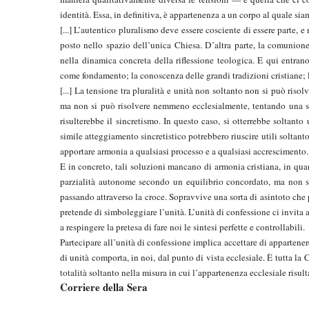
identità. Essa, in definitiva, è appartenenza a un corpo al quale si
[...] L’autentico pluralismo deve essere cosciente di essere parte, e m
posto nello spazio dell’unica Chiesa. D’altra parte, la comunione
nella dinamica concreta della riflessione teologica. E qui entrano 
come fondamento; la conoscenza delle grandi tradizioni cristiane
[...] La tensione tra pluralità e unità non soltanto non si può riso
ma non si può risolvere nemmeno ecclesialmente, tentando una sort
risulterebbe il sincretismo. In questo caso, si otterrebbe soltanto
simile atteggiamento sincretistico potrebbero riuscire utili soltan
apportare armonia a qualsiasi processo e a qualsiasi accrescimento
E in concreto, tali soluzioni mancano di armonia cristiana, in qu
parzialità autonome secondo un equilibrio concordato, ma non si
passando attraverso la croce. Sopravvive una sorta di asintoto che
pretende di simboleggiare l’unità. L’unità di confessione ci invita a
a respingere la pretesa di fare noi le sintesi perfette e controllabili.
Partecipare all’unità di confessione implica accettare di appartene
di unità comporta, in noi, dal punto di vista ecclesiale. È tutta la 
totalità soltanto nella misura in cui l’appartenenza ecclesiale risult
Corriere della Sera