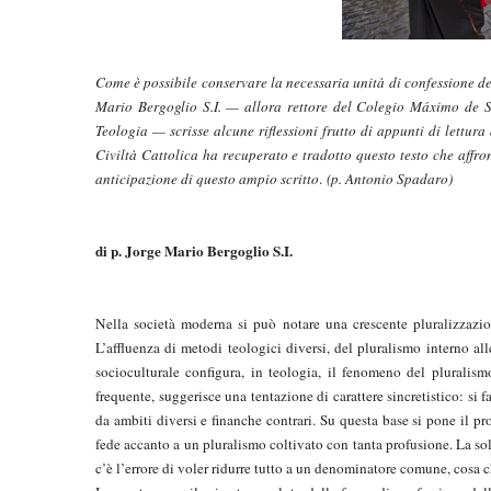
Come è possibile conservare la necessaria unità di confessione de
Mario Bergoglio S.I. — allora rettore del Colegio Máximo de Sa
Teologia — scrisse alcune riflessioni frutto di appunti di lettur
Civiltà Cattolica ha recuperato e tradotto questo testo che affr
anticipazione di questo ampio scritto
.
(p. Antonio Spadaro)
di p. Jorge Mario Bergoglio S.I.
Nella società moderna si può notare una crescente pluralizzazion
L’affluenza di metodi teologici diversi, del pluralismo interno all
socioculturale configura, in teologia, il fenomeno del pluralism
frequente, suggerisce una tentazione di carattere sincretistico: s
da ambiti diversi e finanche contrari. Su questa base si pone il p
fede accanto a un pluralismo coltivato con tanta profusione. La so
c’è l’errore di voler ridurre tutto a un denominatore comune, cosa c