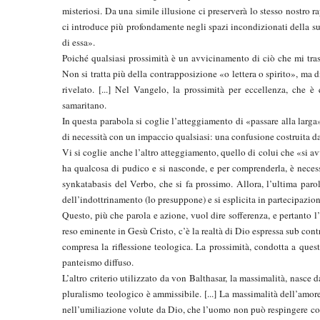
misteriosi. Da una simile illusione ci preserverà lo stesso nostro 
ci introduce più profondamente negli spazi incondizionati della sua
di essa».
Poiché qualsiasi prossimità è un avvicinamento di ciò che mi trasc
Non si tratta più della contrapposizione «o lettera o spirito», ma d
rivelato. [...] Nel Vangelo, la prossimità per eccellenza, che 
samaritano.
In questa parabola si coglie l’atteggiamento di «passare alla larga
di necessità con un impaccio qualsiasi: una confusione costruita da
Vi si coglie anche l’altro atteggiamento, quello di colui che «si a
ha qualcosa di pudico e si nasconde, e per comprenderla, è necess
synkatabasis del Verbo, che si fa prossimo. Allora, l’ultima paro
dell’indottrinamento (lo presuppone) e si esplicita in partecipazi
Questo, più che parola e azione, vuol dire sofferenza, e pertanto l
reso eminente in Gesù Cristo, c’è la realtà di Dio espressa sub contra
compresa la riflessione teologica. La prossimità, condotta a quest
panteismo diffuso.
L’altro criterio utilizzato da von Balthasar, la massimalità, nasce da
pluralismo teologico è ammissibile. [...] La massimalità dell’amor
nell’umiliazione volute da Dio, che l’uomo non può respingere con i