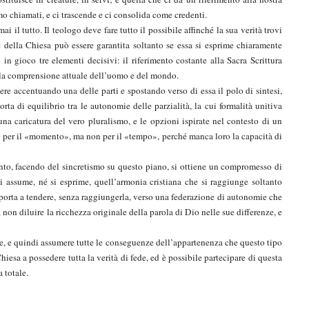
amo chiamati, e ci trascende e ci consolida come credenti.
ai il tutto. Il teologo deve fare tutto il possibile affinché la sua verità trovi
 della Chiesa può essere garantita soltanto se essa si esprime chiaramente
in gioco tre elementi decisivi: il riferimento costante alla Sacra Scrittura
; la comprensione attuale dell’uomo e del mondo.
lvere accentuando una delle parti e spostando verso di essa il polo di sintesi,
a di equilibrio tra le autonomie delle parzialità, la cui formalità unitiva
 una caricatura del vero pluralismo, e le opzioni ispirate nel contesto di un
to per il «momento», ma non per il «tempo», perché manca loro la capacità di
.
anto, facendo del sincretismo su questo piano, si ottiene un compromesso di
 assume, né si esprime, quell’armonia cristiana che si raggiunge soltanto
 porta a tendere, senza raggiungerla, verso una federazione di autonomie che
 non diluire la ricchezza originale della parola di Dio nelle sue differenze, e
re, e quindi assumere tutte le conseguenze dell’appartenenza che questo tipo
Chiesa a possedere tutta la verità di fede, ed è possibile partecipare di questa
a totale.