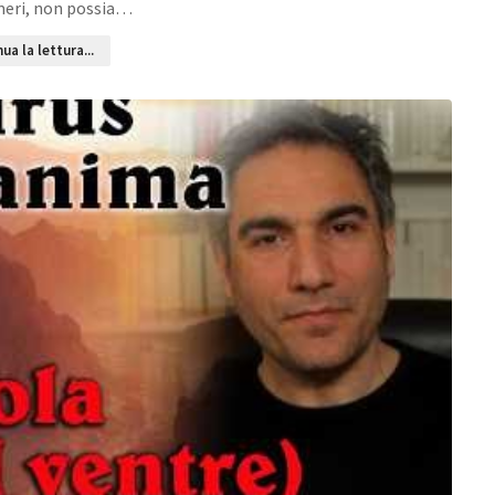
meri, non possia…
ua la lettura...