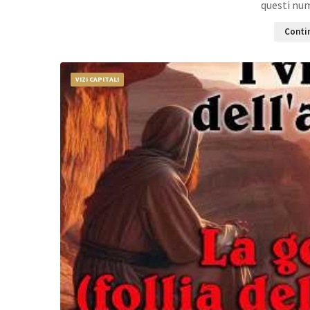
questi nu
Contin
VIZI CAPITALI